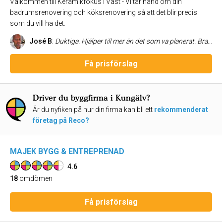
Välkommen till Keramikfokus i Väst - Vi tar hand om din
badrumsrenovering och köksrenovering så att det blir precis
som du vill ha det.
José B
:
Duktiga. Hjälper till mer än det som va planerat. Bra att göra med. Hjälpsamma toppen. Från start till mål
Få prisförslag
Driver du byggfirma i Kungälv?
Är du nyfiken på hur din firma kan bli ett
rekommenderat
företag på Reco?
MAJEK BYGG & ENTREPRENAD
4.6
18
omdömen
Få prisförslag