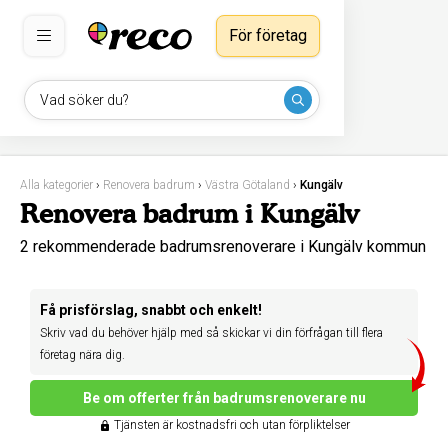
För företag
Vad söker du?
Alla kategorier
›
Renovera badrum
›
Västra Götaland
›
Kungälv
Renovera badrum i Kungälv
2 rekommenderade badrumsrenoverare i Kungälv kommun
Få prisförslag, snabbt och enkelt!
Skriv vad du behöver hjälp med så skickar vi din förfrågan till flera
företag nära dig.
Be om offerter från badrumsrenoverare nu
Tjänsten är kostnadsfri och utan förpliktelser