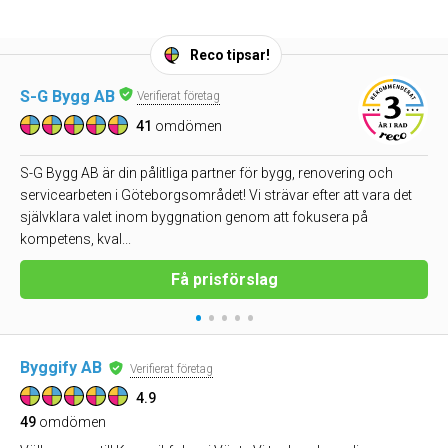
Reco tipsar!
S-G Bygg AB
Verifierat företag
41
omdömen
S-G Bygg AB är din pålitliga partner för bygg, renovering och
servicearbeten i Göteborgsområdet! Vi strävar efter att vara det
självklara valet inom byggnation genom att fokusera på
kompetens, kval...
Få prisförslag
•
•
•
•
•
Byggify AB
Verifierat företag
4.9
49
omdömen