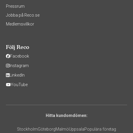
Pressrum
Jobba på Reco.se
Medlemsvillkor
Följ Reco
Facebook
Instagram
LinkedIn
YouTube
Hitta kundomdömen:
Stockholm
Göteborg
Malmö
Uppsala
Populära företag