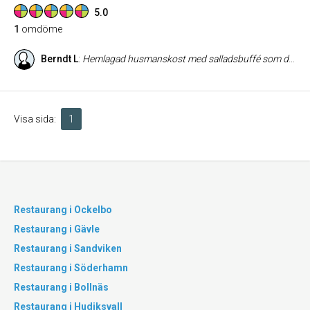
5.0
1
omdöme
Berndt L
:
Hemlagad husmanskost med salladsbuffé som dagens lunch och med Pizza som alternativ. Lunchen serveras mellan 11.00 – 14.00, kötträtter som specialitet på kvällstid, fullständiga rättigheter. Mycket prisvärt och ligger bra till vid infarten i Ljusdal när du kommer från Hudiksvall.
Visa sida:
1
Restaurang i Ockelbo
Restaurang i Gävle
Restaurang i Sandviken
Restaurang i Söderhamn
Restaurang i Bollnäs
Restaurang i Hudiksvall