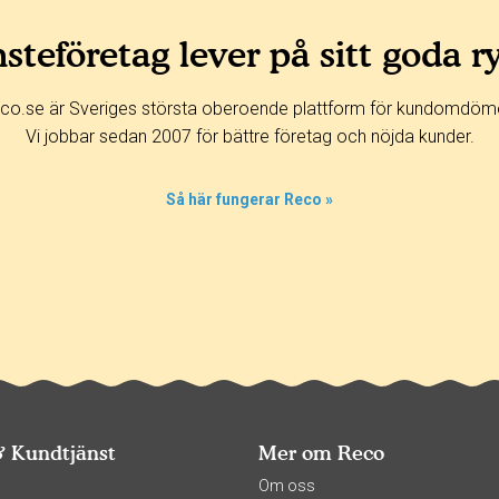
steföretag lever på sitt goda r
co.se är Sveriges största oberoende plattform för kundomdöm
Vi jobbar sedan 2007 för bättre företag och nöjda kunder.
Så här fungerar Reco »
& Kundtjänst
Mer om Reco
s
Om oss