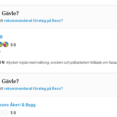
i Gävle?
ett
rekommenderat företag på Reco?
AB
5.0
n
l N
:
Mycket nöjda med målning, snickeri och plåtarbeten! Målade om fasaden, bytte häng- & stuprännor. Installerade snörasskydd och p
i Gävle?
ett
rekommenderat företag på Reco?
sons Åkeri & Bygg
3.0