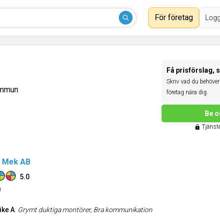
För företag
Logg
Få prisförslag, 
Skriv vad du behöver 
ommun
företag nära dig.
Be o
Tjänste
& Mek AB
5.0
n
ike A
:
Grymt duktiga montörer, Bra kommunikation