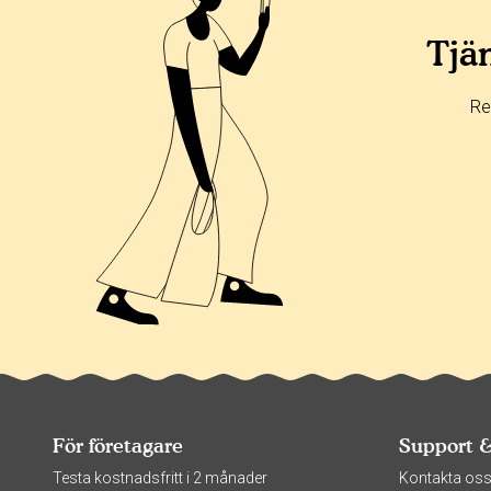
Tjän
Re
För företagare
Support 
Testa kostnadsfritt i 2 månader
Kontakta os