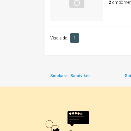
2
omdöme
Visa sida:
1
Snickare i Sandviken
Sn