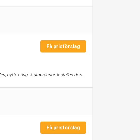
Få prisförslag
låt vid takfot. Bra och trevlig kommunikation. Rimligt pris. Toppenresultat! 👍
Få prisförslag