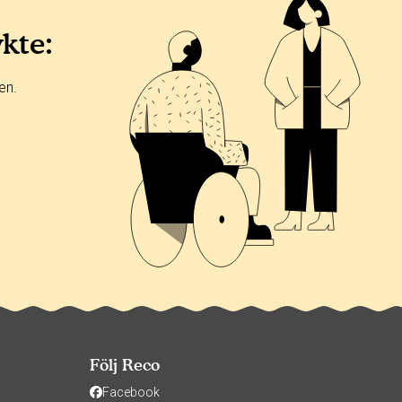
ykte:
en.
Följ Reco
Facebook