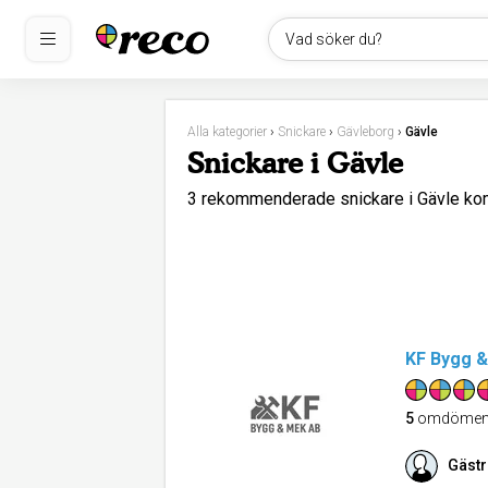
Vad söker du?
Alla kategorier
›
Snickare
›
Gävleborg
›
Gävle
Snickare i Gävle
3 rekommenderade snickare i Gävle k
KF Bygg 
5
omdöme
Gästr