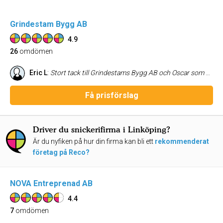
Grindestam Bygg AB
4.9
26
omdömen
Eric L
:
Stort tack till Grindestams Bygg AB och Oscar som genomförde vår omfattande köksrenovering. Jag kan skriva under på att Grindestams Bygg har känsla för kvalitet. Vi byggde ett helt nytt kök i huset, Oscar förverkligade verkligen vår vision och kom med många bra förslag under projektet. Kommunikationen med Oscar funkar suveränt och koordineringen med de andra entreprenörerna sköttes exemplariskt. Kostnader och ev. merkostnader förmedlades tydligt och allt var väl dokumenterat. Kanske viktigast av allt så lyckades de också hålla tidplanen! Återigen stort tack!
Få prisförslag
Driver du snickerifirma i Linköping?
Är du nyfiken på hur din firma kan bli ett
rekommenderat
företag på Reco?
NOVA Entreprenad AB
4.4
7
omdömen