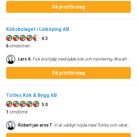
Få prisförslag
Köksbolaget i Linköping AB
4.3
6
omdömen
Lars A
:
Fick bra hjälp med både kök och montering. Bra att kunna välja allt i samma butik. Trevlig personal.
Få prisförslag
Tottes Kök & Bygg AB
5.0
1
omdöme
Robert jan arne T
:
Vi är väldigt nöjda med Tottes och vårat kök blev kanonbra! De är professionella, lösningsfokuserade, noggranna och mycket trevliga. Vi rekommenderar dem varmt. Robert & Mia