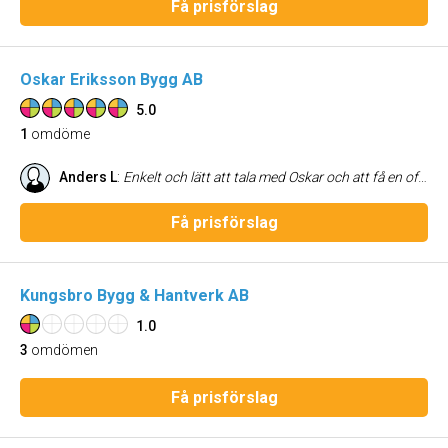
Få prisförslag
Oskar Eriksson Bygg AB
5.0
1
omdöme
Anders L
:
Enkelt och lätt att tala med Oskar och att få en offert på arbetet. Han kom i tid och arbetade snabbt och effektivt samt att han är väldigt trevlig. Så jag kan verkligen rekommendera Oskar.
Få prisförslag
Kungsbro Bygg & Hantverk AB
1.0
3
omdömen
Få prisförslag