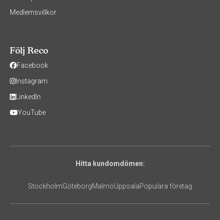
Medlemsvillkor
Följ Reco
Facebook
Instagram
LinkedIn
YouTube
Hitta kundomdömen:
Stockholm
Göteborg
Malmö
Uppsala
Populära företag