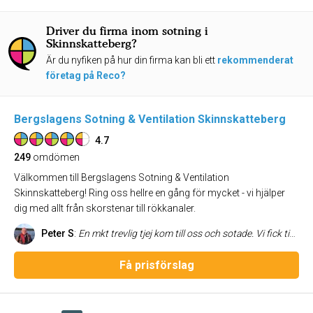
Driver du firma inom sotning i
Skinnskatteberg?
Är du nyfiken på hur din firma kan bli ett
rekommenderat
företag på Reco?
Bergslagens Sotning & Ventilation Skinnskatteberg
4.7
249
omdömen
Välkommen till Bergslagens Sotning & Ventilation
Skinnskatteberg! Ring oss hellre en gång för mycket - vi hjälper
dig med allt från skorstenar till rökkanaler.
Peter S
:
En mkt trevlig tjej kom till oss och sotade. Vi fick tips och goda råd på sånt som vi inte tänkt på. Ses nästa år igen.
Få prisförslag