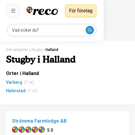
För företag
Vad söker du?
Alla kategorier
›
Stugby
›
Halland
Stugby i Halland
Orter i Halland
Varberg
(1 st)
Halmstad
(1 st)
Strömma Farmlodge AB
5.0