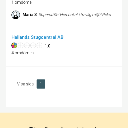
1
omdöme
Maria S
:
Superställe! Hembakat i trevlig miljö! Rekommenderas varmt!
Hallands Stugcentral AB
1.0
4
omdömen
Visa sida:
1