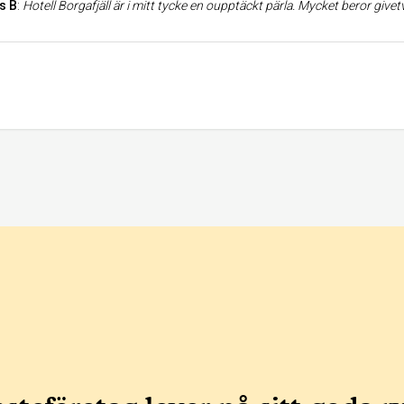
s B
:
Hotell Borgafjäll är i mitt tycke en oupptäckt pärla. Mycket beror givetvis på det exotiska läget långt ifrån Åre, Stureplan eller andra ställen som förknippas med lyxiga upplevelser. För den som väl väljer att resa den långa vägen upp till Lappland och Hotell Borgafjäll väntar en ruggigt unik och stillsam upplevelse. Hotell Borgafjäll har förutom läget en riktigt bra restaurang med mycket god mat, givetvis anpassad efter de lokala sederna, en SPA avdelning som ä