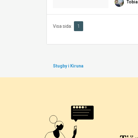
Tobia
Visa sida:
1
Stugby i Kiruna