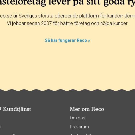
steföretag lever på sitt goda r
co.se är Sveriges största oberoende plattform för kundomdöm
Vi jobbar sedan 2007 för bättre företag och nöjda kunder.
Så här fungerar Reco »
& Kundtjänst
Mer om Reco
s
Om oss
r
Pressrum