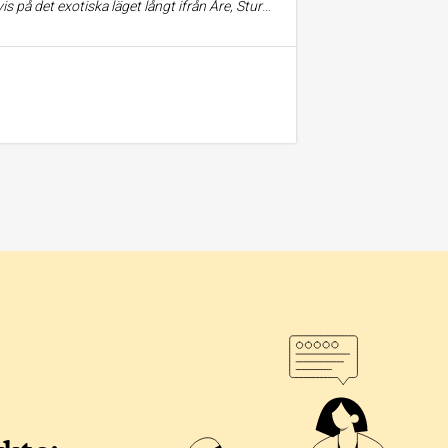
r riktigt fräsch. Jag gillar verkligen deras bastu. Dessutom hjälper de gladeligen till med att fixa skotrar om ni vill upp på fjället eller beställa helikopterskidåkning. Har för mig att vi betalade runt 1200 för tre lyft. Vilket var magiskt! Jag rekommenderar verkligen Hotell Borgafjäll.