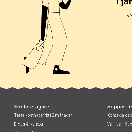
Tjän
Re
För företagare
Support 
Testa kostnadsfritt i 2 månader
Kontakta os
Blogg & Nyheter
Vanliga frågo