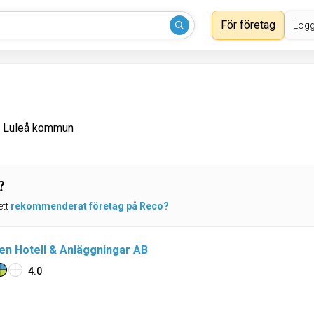
För företag
Logg
i Luleå kommun
?
ett
rekommenderat företag på Reco?
len Hotell & Anläggningar AB
4.0