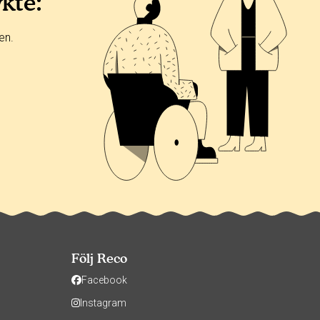
ykte:
en.
Följ Reco
Facebook
Instagram