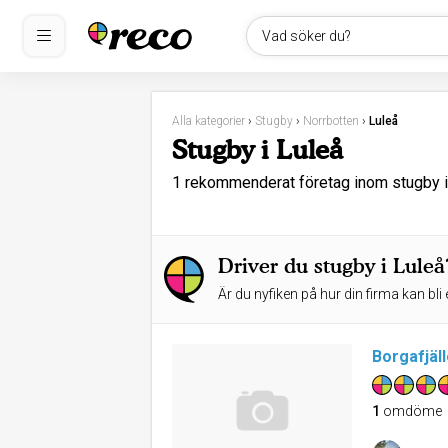
Vad söker du?
Alla kategorier
›
Stugby
›
Norrbotten
›
Luleå
Stugby i Luleå
1 rekommenderat företag inom stugby 
Driver du stugby i Luleå
Är du nyfiken på hur din firma kan bli 
Borgafjäl
1
omdöme