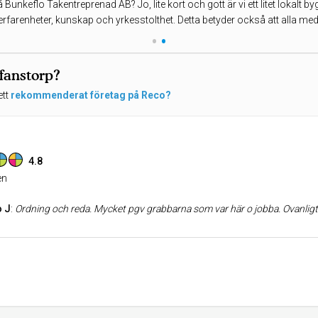
 Bunkeflo Takentreprenad AB? Jo, lite kort och gott är vi ett litet lokalt 
farenheter, kunskap och yrkesstolthet. Detta betyder också att alla medar
•
•
ffanstorp?
ett
rekommenderat företag på Reco?
4.8
n
o J
:
Ordning och reda. Mycket pgv grabbarna som var här o jobba. Ovanligt nogra