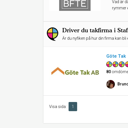
Vad är då
Få prisförslag
rymmer er
Driver du takfirma i Sta
Är du nyfiken på hur din firma kan bli 
Göte Tak
80
omdöme
Brun
Visa sida:
1