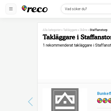
Vad söker du?
Alla kategorier
›
Takläggare
›
Skåne
›
Staffanstorp
Takläggare i Staffansto
1 rekommenderat takläggare i Staffan
Bunkef