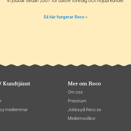
Vi jobbar sedan 2007 för bättre företag och nöjda kunder.
Så här fungerar Reco »
& Kundtjänst
Mer om Reco
s
Om oss
r
Pressrum
olicy medlemmar
Jobba på Reco.se
Medlemsvillkor