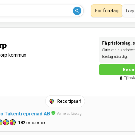
För företag
Logg
rp
Få prisförslag, 
Skriv vad du behöver 
storp kommun
företag nära dig.
Be om
Tjänste
Reco tipsar!
lo Takentreprenad AB
Verifierat företag
182
omdömen