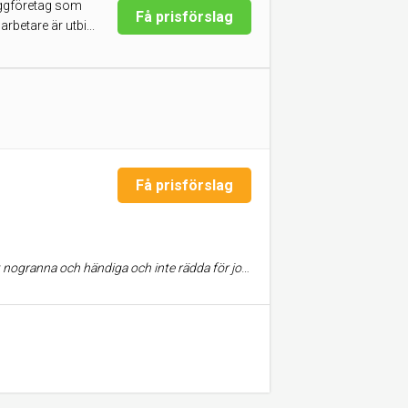
byggföretag som
Få prisförslag
betare är utbi...
Få prisförslag
nna och händiga och inte rädda för jobba hårt.