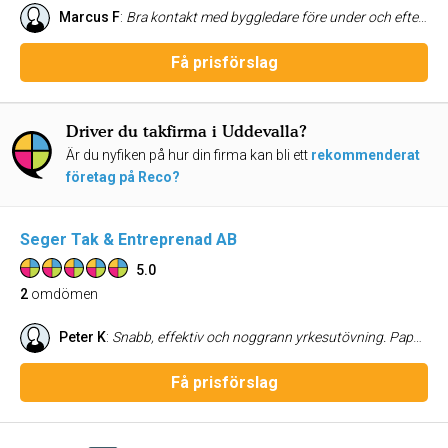
Marcus F
:
Bra kontakt med byggledare före under och efter byggnationen. Tydlig i kommunikationen Lyssnar på önskemål och feedback
Få prisförslag
Driver du takfirma i Uddevalla?
Är du nyfiken på hur din firma kan bli ett
rekommenderat
företag på Reco?
Seger Tak & Entreprenad AB
5.0
2
omdömen
Peter K
:
Snabb, effektiv och noggrann yrkesutövning. Papptakläggning på fastighet med platt tak. Smidigt och proffsigt. Tack
Få prisförslag