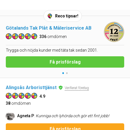
Reco tipsar!
Götalands Tak Plåt & Måleriservice AB
336
omdömen
Trygga och nöjda kunder med täta tak sedan 2001.
Få prisförslag
•
•
Alingsås Arboristtjänst
Verifierat företag
4.9
38
omdömen
Agneta P
:
Kunniga och lyhörda och gör ett fint jobb!
Få prisförslag