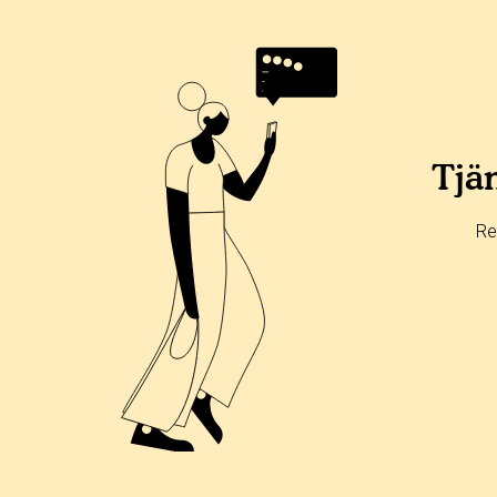
Tjän
Re