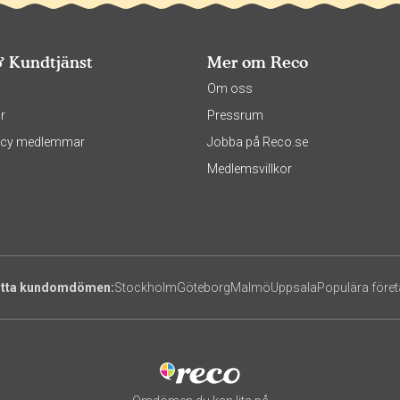
& Kundtjänst
Mer om Reco
s
Om oss
r
Pressrum
olicy medlemmar
Jobba på Reco.se
Medlemsvillkor
itta kundomdömen:
Stockholm
Göteborg
Malmö
Uppsala
Populära före