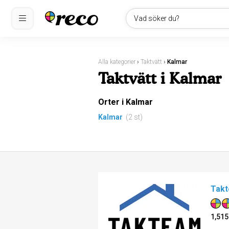
Vad söker du?
Alla kategorier
›
Taktvätt
›
Kalmar
Taktvätt i Kalmar
Orter i Kalmar
Kalmar
(2 st)
Takt
1,515