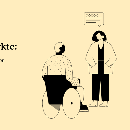
ykte:
en.