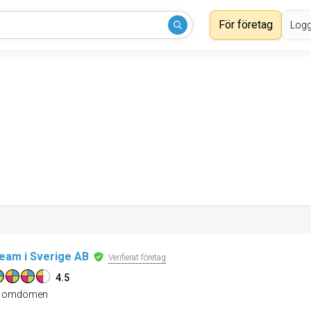
För företag
Logg
eam i Sverige AB
Verifierat företag
4.5
omdömen