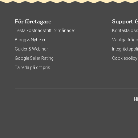
För företagare
Support 
Testa kostnadsfritt i 2 månader
Kontakta os
Blogg & Nyheter
Vanliga frågo
Guider & Webinar
Integritetsp
Google Seller Rating
Cookiepolicy
Ta reda på ditt pris
H