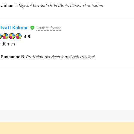
Johan L
:
Mycket bra ända från första till sista kontakten.
tvätt Kalmar
Verifierat företag
4.8
dömen
Sussanne B
:
Proffsiga, serviceminded och trevliga!