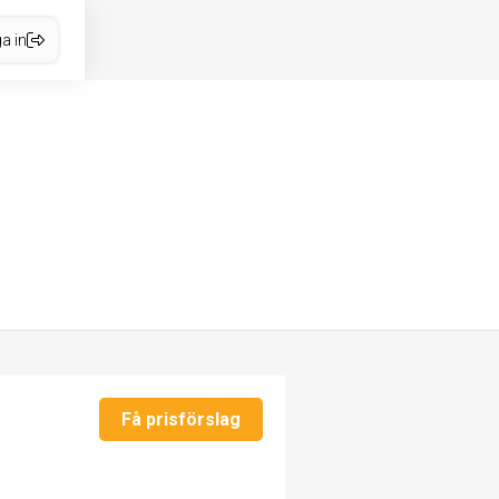
a in
Få prisförslag