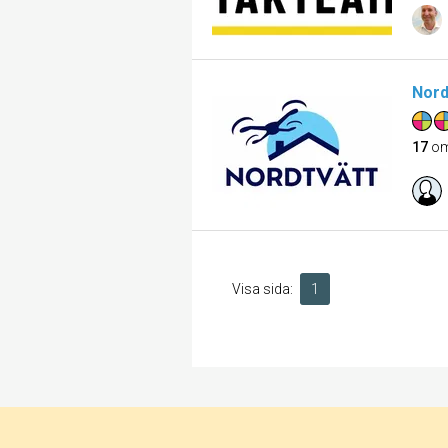
Nord
17
om
Visa sida:
1