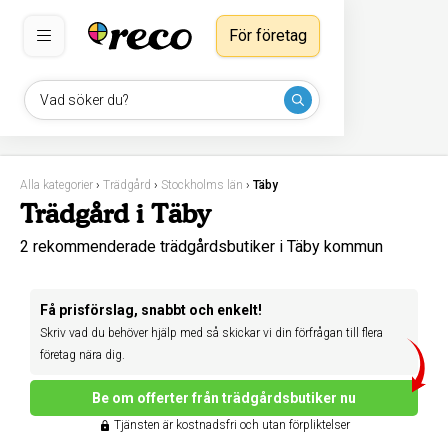
För företag
Vad söker du?
Alla kategorier
›
Trädgård
›
Stockholms län
›
Täby
Trädgård i Täby
2 rekommenderade trädgårdsbutiker i Täby kommun
Få prisförslag, snabbt och enkelt!
Skriv vad du behöver hjälp med så skickar vi din förfrågan till flera
företag nära dig.
Be om offerter från trädgårdsbutiker nu
Tjänsten är kostnadsfri och utan förpliktelser