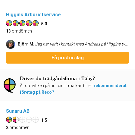
Higgins Arboristservice
5.0
13
omdömen
Björn M
:
Jag har varit i kontakt med Andreas på Higgins två gånger - dels när vår samfällighet fick hjälp med att fälla, beskära och nyplantera ett antal träd och dels när jag behövde hjälp med min långa och taggiga häck. Jag har sällan haft att göra med ett så bra företag som Higgins. Andreas är extremt trevlig, professionell, seriös och tillmötesgående. Han var inlyssnande och säkerställde att verkligen att han förstått vad vi var ute efter, kom med bra råd och var väldigt lätt att ha att göra med. Det finns ingen tvekan - har ni behov av arboristtjänster är Higgins ett klockrent val.
Få prisförslag
Driver du trädgårdsfirma i Täby?
Är du nyfiken på hur din firma kan bli ett
rekommenderat
företag på Reco?
Sunaru AB
1.5
2
omdömen