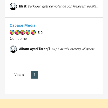
Bli B
:
Verkligen gott bemötande och hjälpsam på alla sätt och lyssnar in kunden samt med sin expertis leder dig rätt!
Capace Media
5.0
2
omdömen
Aiham Ayad Tareq T
:
Vi på Attré Catering vill ge ett stort tack till teamet på Capace för fantastiskt arbete och service. Vilket resultat det blev! Överträffade våra förväntningar med en smidig och tydlig process av Denice som designade sidan, samt av Annie som parallellt med detta gjorde ritningarna till verklighet. 👏🏼🤩 Tack David för fint välkomnande och service, vi ser fram emot långsiktigt samarbete. Rekommenderar Capace starkt till alla som vill ha en seriös och modern hemsida! 🌟🌟🌟🌟🌟 https://attrecatering.se/
Visa sida:
1