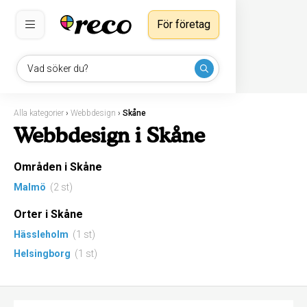
För företag
Vad söker du?
Alla kategorier
›
Webbdesign
›
Skåne
Webbdesign i Skåne
Områden i Skåne
Malmö
(2 st)
Orter i Skåne
Hässleholm
(1 st)
Helsingborg
(1 st)