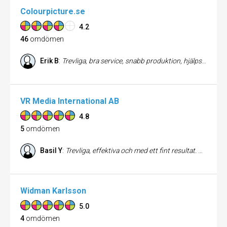
Colourpicture.se
4.2
46
omdömen
Erik B
:
Trevliga, bra service, snabb produktion, hjälpsamma
VR Media International AB
4.8
5
omdömen
Basil Y
:
Trevliga, effektiva och med ett fint resultat. Vi är väldigt nöjda! /Hörsalens Tandvård
Widman Karlsson
5.0
4
omdömen