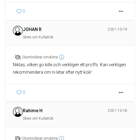
0
JOHAN R
2021-10-19
Skrev om KullaKök
Okontrollerat omdöme
Niklas, vilken go kille och verkligen ett proffs. Kan verkligen
rekommendera om ni letar efter nytt kök!
0
Rahime H
2021-10-18
Skrev om KullaKök
Okontrollerat omdöme