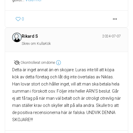
0
Rikard S
2024-07-07
Skrev om KullaKök
Okontrollerat omdöme
Detta är inget annat än en skojare. Luras inte till att köpa
kök av detta företag och låt dig inte övertalas av Niklas.
Han lovar stort och håller inget, vill att man ska betala hela
summan i förskott osv. Följer inte heller ARN'S beslut. Går
ej att få tag på när man väl betalt och är otroligt otrevlig när
man ställer krav och skyller allt på alla andra. Skulle tro att
de positiva recensionerna här är falska. UNDVIK DENNA
SKOJARE!!!