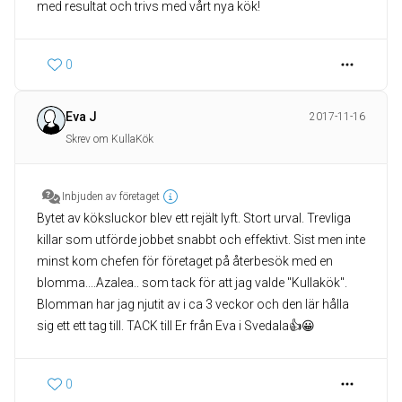
med resultat och trivs med vårt nya kök!
0
Eva J
2017-11-16
Skrev om KullaKök
Inbjuden av företaget
Bytet av köksluckor blev ett rejält lyft. Stort urval. Trevliga
killar som utförde jobbet snabbt och effektivt. Sist men inte
minst kom chefen för företaget på återbesök med en
blomma....Azalea.. som tack för att jag valde "Kullakök".
Blomman har jag njutit av i ca 3 veckor och den lär hålla
0