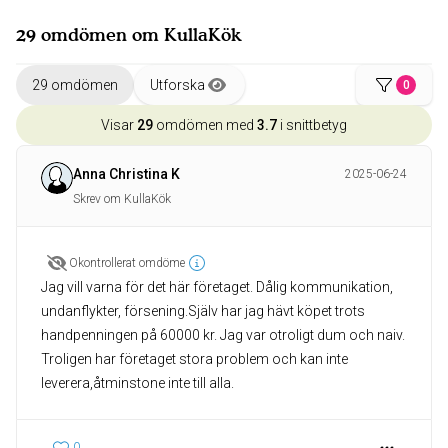
29 omdömen om KullaKök
29 omdömen
Utforska
0
Visar
29
omdömen med
3.7
i snittbetyg
Anna Christina K
2025-06-24
Skrev om KullaKök
Okontrollerat omdöme
Jag vill varna för det här företaget. Dålig kommunikation,
undanflykter, försening.Själv har jag hävt köpet trots
handpenningen på 60000 kr. Jag var otroligt dum och naiv.
Troligen har företaget stora problem och kan inte
leverera,åtminstone inte till alla.