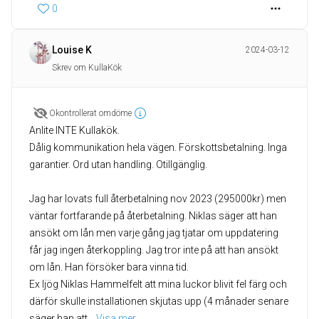
0
Louise K
2024-03-12
Skrev om KullaKök
Okontrollerat omdöme
Anlite INTE Kullakök.
Dålig kommunikation hela vägen. Förskottsbetalning. Inga
garantier. Ord utan handling. Otillgänglig.
Jag har lovats full återbetalning nov 2023 (295000kr) men
väntar fortfarande på återbetalning. Niklas säger att han
ansökt om lån men varje gång jag tjatar om uppdatering
får jag ingen återkoppling. Jag tror inte på att han ansökt
om lån. Han försöker bara vinna tid.
Ex ljög Niklas Hammelfelt att mina luckor blivit fel färg och
därför skulle installationen skjutas upp (4 månader senare
säger han att
... 
Visa mer