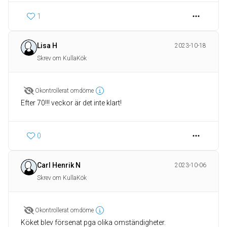
1
Lisa H
2023-10-18
Skrev om KullaKök
Okontrollerat omdöme
Efter 70!!! veckor är det inte klart!
0
Carl Henrik N
2023-10-06
Skrev om KullaKök
Okontrollerat omdöme
Köket blev försenat pga olika omständigheter.