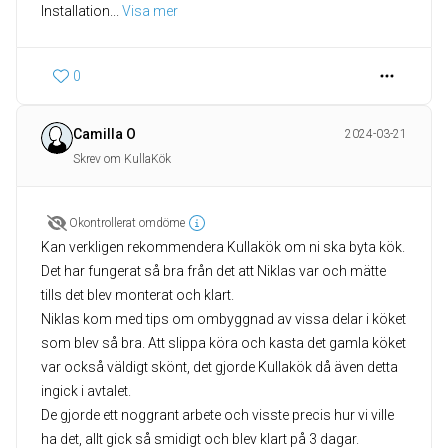
Installation
... 
Visa mer
0
Camilla O
2024-03-21
Skrev om KullaKök
Okontrollerat omdöme
Kan verkligen rekommendera Kullakök om ni ska byta kök.
Det har fungerat så bra från det att Niklas var och mätte
tills det blev monterat och klart.
Niklas kom med tips om ombyggnad av vissa delar i köket
som blev så bra. Att slippa köra och kasta det gamla köket
var också väldigt skönt, det gjorde Kullakök då även detta
ingick i avtalet.
De gjorde ett noggrant arbete och visste precis hur vi ville
ha det, allt gick så smidigt och blev klart på 3 dagar.