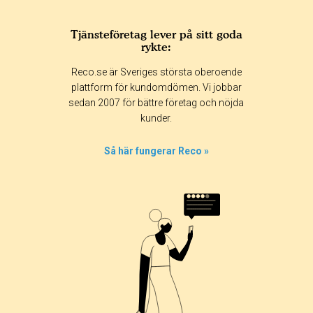
Tjänsteföretag lever på sitt goda
rykte:
Betyg & tidpunkt:
Reco.se är Sveriges största oberoende
Alla
365 dagar
90 dagar
30 dagar
plattform för kundomdömen. Vi jobbar
sedan 2007 för bättre företag och nöjda
55%
kunder.
10%
7%
Så här fungerar Reco »
3%
24%