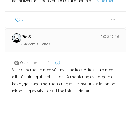
kökstillverkaren och vårt kök skulle lastas på
... 
Visa mer
2
Pia S
2023-12-16
Skrev om KullaKök
Okontrollerat omdöme
Vi är supernöjda med vårt nya fina kök. Vi fick hjälp med
allt från ritning till installation. Demontering av det gamla
köket, golvläggning, montering av det nya, installation och
inkoppling av vitvaror allt tog totalt 3 dagar!