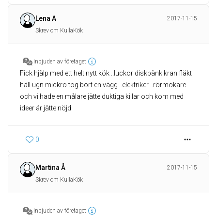
Lena A
2017-11-15
Skrev om KullaKök
Inbjuden av företaget
Fick hjälp med ett helt nytt kök ..luckor diskbänk kran fläkt
häll ugn mickro tog bort en vägg ..elektriker ..rörmokare
och vi hade en målare jätte duktiga killar och kom med
ideer är jätte nöjd
0
Martina Å
2017-11-15
Skrev om KullaKök
Inbjuden av företaget