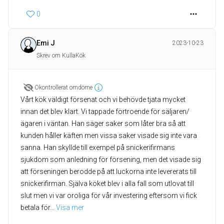
0
Emi J
2023-10-23
Skrev om KullaKök
Okontrollerat omdöme
Vårt kök väldigt försenat och vi behövde tjata mycket
innan det blev klart. Vi tappade förtroende för säljaren/
ägaren i väntan. Han säger saker som låter bra så att
kunden håller käften men vissa saker visade sig inte vara
sanna. Han skyllde till exempel på snickerifirmans
sjukdom som anledning för försening, men det visade sig
att förseningen berodde på att luckorna inte levererats till
snickerifirman. Själva köket blev i alla fall som utlovat till
slut men vi var oroliga för vår investering eftersom vi fick
betala för
... 
Visa mer