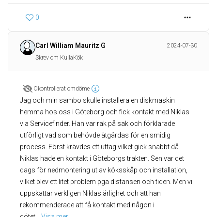
0
Carl William Mauritz G
2024-07-30
Skrev om KullaKök
Okontrollerat omdöme
Jag och min sambo skulle installera en diskmaskin
hemma hos oss i Göteborg och fick kontakt med Niklas
via Servicefinder. Han var rak på sak och förklarade
utförligt vad som behövde åtgärdas för en smidig
process. Först krävdes ett uttag vilket gick snabbt då
Niklas hade en kontakt i Göteborgs trakten. Sen var det
dags för nedmontering ut av köksskåp och installation,
vilket blev ett litet problem pga distansen och tiden. Men vi
uppskattar verkligen Niklas ärlighet och att han
rekommenderade att få kontakt med någon i
götet
... 
Visa mer