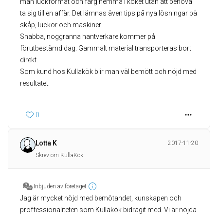
man luckformat och färg hemma i köket utan att behöva
ta sig till en affär. Det lämnas även tips på nya lösningar på
skåp, luckor och maskiner.
Snabba, noggranna hantverkare kommer på
förutbestämd dag. Gammalt material transporteras bort
direkt.
Som kund hos Kullakök blir man väl bemött och nöjd med
0
Lotta K
2017-11-20
Skrev om KullaKök
Inbjuden av företaget
Jag är mycket nöjd med bemötandet, kunskapen och
proffessionaliteten som Kullakök bidragit med. Vi är nöjda