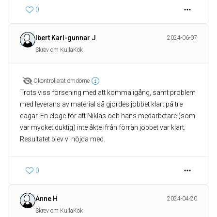
0
Ibert Karl-gunnar J
2024-06-07
Skrev om KullaKök
Okontrollerat omdöme
Trots viss försening med att komma igång, samt problem
med leverans av material så gjordes jobbet klart på tre
dagar. En eloge för att Niklas och hans medarbetare (som
var mycket duktig) inte åkte ifrån förrän jobbet var klart.
Resultatet blev vi nöjda med.
0
Anne H
2024-04-20
Skrev om KullaKök