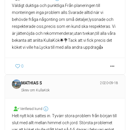
Väldigt duktiga och punktliga.Från planeringen till
monteringen inga problem alls.Svarade alltid när vi
behövde fråga någonting om små detaljer,lyssnade och
respekterade oss,precis som en kund ska respekteras. Vi
är jättenöjda och rekommenderar,utan tvekan,till alla våra
bekanta att anlita KullaKök🌟💐Tack att vi fick precis det
köket vi ville ha.Lycka till med alla andra uppdrag👍
0
MATHIAS S
2020-09-18
Skrev om KullaKök
Verifierad kund
Helt nytt kök sattes in. Tyvärr stora problem från början till
slut med allt mellan himmel och jord. Största problemet
var att köket skulle stått klart på 4-5 dagar i februari enligt