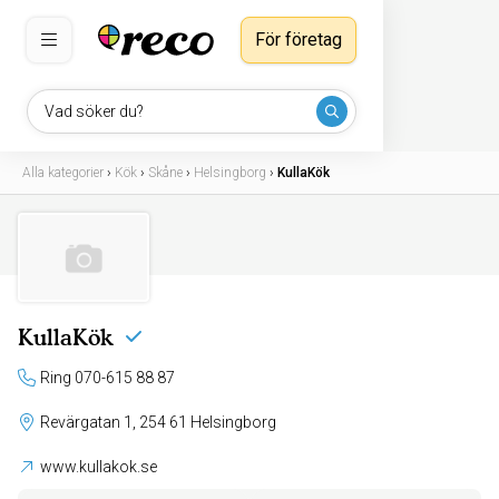
För företag
Vad söker du?
Alla kategorier
›
Kök
›
Skåne
›
Helsingborg
›
KullaKök
KullaKök
Ring 070-615 88 87
Revärgatan 1, 254 61 Helsingborg
www.kullakok.se