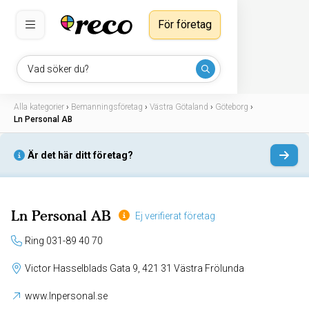
För företag
Vad söker du?
Alla kategorier
›
Bemanningsföretag
›
Västra Götaland
›
Göteborg
›
Ln Personal AB
Är det här ditt företag?
Ln Personal AB
Ej verifierat företag
Ring 031-89 40 70
Victor Hasselblads Gata 9, 421 31 Västra Frölunda
www.lnpersonal.se