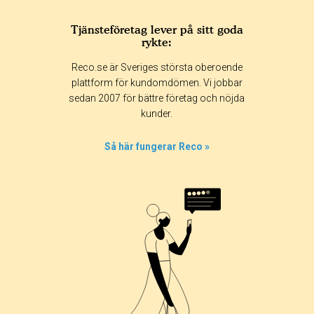
Tjänsteföretag lever på sitt goda
rykte:
Betyg & tidpunkt:
Reco.se är Sveriges största oberoende
Alla
365 dagar
90 dagar
30 dagar
plattform för kundomdömen. Vi jobbar
sedan 2007 för bättre företag och nöjda
100%
kunder.
0%
0%
Så här fungerar Reco »
0%
0%