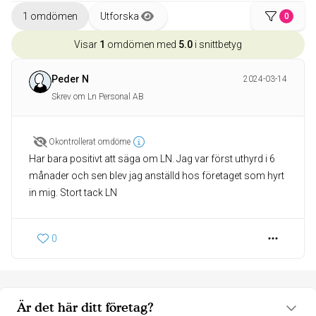
1 omdömen
Utforska
0
Visar
1
omdömen med
5.0
i snittbetyg
Peder N
2024-03-14
Skrev om Ln Personal AB
Okontrollerat omdöme
Har bara positivt att säga om LN. Jag var först uthyrd i 6
månader och sen blev jag anställd hos företaget som hyrt
in mig. Stort tack LN
0
Är det här ditt företag?