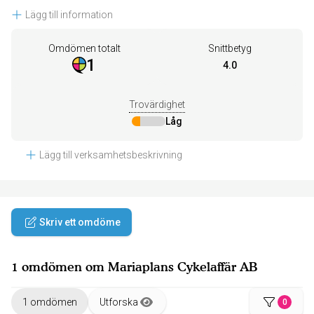
Lägg till information
Omdömen totalt
Snittbetyg
1
4.0
Trovärdighet
Låg
Lägg till verksamhetsbeskrivning
Skriv ett omdöme
1 omdömen om Mariaplans Cykelaffär AB
1 omdömen
Utforska
0