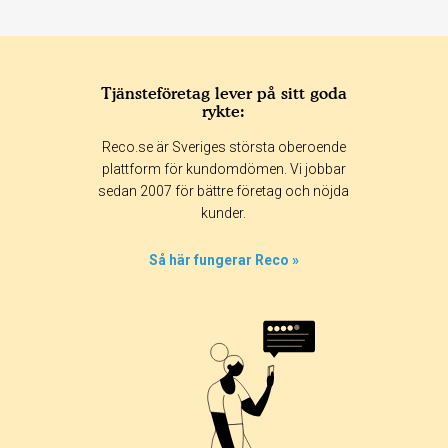
Tjänsteföretag lever på sitt goda
rykte:
Betyg & tidpunkt:
Reco.se är Sveriges största oberoende
Alla
365 dagar
90 dagar
30 dagar
plattform för kundomdömen. Vi jobbar
sedan 2007 för bättre företag och nöjda
0%
kunder.
100%
0%
Så här fungerar Reco »
0%
0%