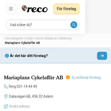
För företag
Vad söker du?
Alla kategorier
›
Cykel
›
Västra Götaland
›
Göteborg
›
Mariaplans Cykelaffär AB
Är det här ditt företag?
Mariaplans Cykelaffär AB
Ej verifierat företag
Ring 031-14 44 49
Datavägen 6B, 436 32 Askim
Ändra adress