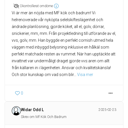
Okontrollerat omdöme
Vi är mer än nöjda med MF kök och badrum! Vi
helrenoverade vår nyköpta selelskifteslägenhet och
ändrade planlösning, gjorde köket, all el, golv, dörrar,
snickerier, mm, mm. Från projektledning till utförande av el,
vvs, golv, mm. Han byggde en perfekt cornish utmed hela
väggen med inbyggd belysning inklusive en hålkäl som
perfekt matchade resten av rummet. När han upptäckte att
invattnet var undermåligt draget gjorde vvs:aren om allt
från källaren in i lägenheten. Ansvar och kvalitetskänsla!
Och stor kunskap om vad som blir
... 
Visa mer
0
Widar Odd L
2025-02-23
Skrev om Mf Kök Och Badrum