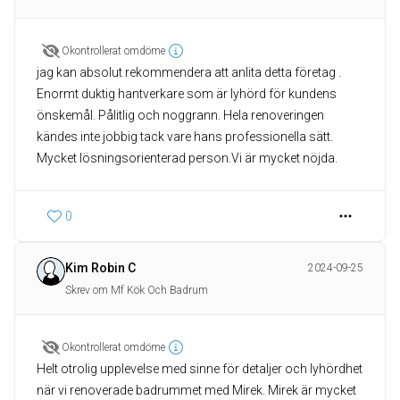
Okontrollerat omdöme
jag kan absolut rekommendera att anlita detta företag .
Enormt duktig hantverkare som är lyhörd för kundens
önskemål. Pålitlig och noggrann. Hela renoveringen
kändes inte jobbig tack vare hans professionella sätt.
Mycket lösningsorienterad person.Vi är mycket nöjda.
0
Kim Robin C
2024-09-25
Skrev om Mf Kök Och Badrum
Okontrollerat omdöme
Helt otrolig upplevelse med sinne för detaljer och lyhördhet
när vi renoverade badrummet med Mirek. Mirek är mycket