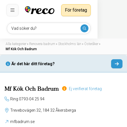
För företag
Vad söker du?
Alla kategorier
›
Renovera badrum
›
Stockholms län
›
Österåker
›
Mf Kök Och Badrum
Är det här ditt företag?
Mf Kök Och Badrum
Ej verifierat företag
Ring 0793-04 25 94
Trevebovägen 32, 184 32 Åkersberga
mfbadrum.se