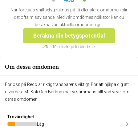
När företags snittbetyg räknas på få eller äldre omdömen blir
det ofta missvisande. Med vår omdömesindikator kan du
beräkna vad aktuella omdömen ger.
Beräkna din betygspotential
Tar 10 sek
Inga förbindelser
Om dessa omdömen
För oss på Reco är riktig transparens viktigt. För att hjälpa dig att
utvärdera Mf Kök Och Badrum har vi sammanställt vad vi vet om
deras omdömen
Trovärdighet
Låg