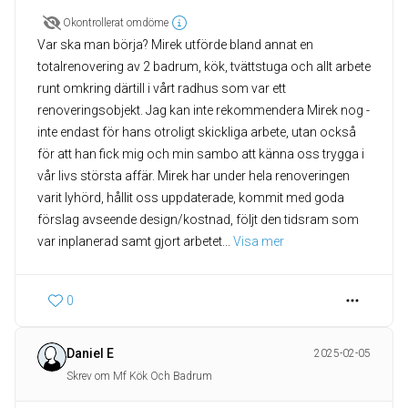
Okontrollerat omdöme
Var ska man börja? Mirek utförde bland annat en
totalrenovering av 2 badrum, kök, tvättstuga och allt arbete
runt omkring därtill i vårt radhus som var ett
renoveringsobjekt. Jag kan inte rekommendera Mirek nog -
inte endast för hans otroligt skickliga arbete, utan också
för att han fick mig och min sambo att känna oss trygga i
vår livs största affär. Mirek har under hela renoveringen
varit lyhörd, hållit oss uppdaterade, kommit med goda
förslag avseende design/kostnad, följt den tidsram som
var inplanerad samt gjort arbetet
... 
Visa mer
0
Daniel E
2025-02-05
Skrev om Mf Kök Och Badrum