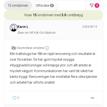
15 omdömen
Utforska
0
Visar
15
omdömen med
5.0
i snittbetyg
Karin L
2026-05-15
Skrev om Mf Kök Och Badrum
Okontrollerat omdöme
Min tvättstuga har fått en rejäl renovering och resultatet är
över förväntan. De har gjort mycket snygga
inbyggnadslösningar vid knepiga ytor och allt arbete är
mycket välgjort. Kommunikationen har varit tät vilket har
känts tryggt. Renoveringen har innefattat flera olika tjänster
och arbetet har utförts snabbt.
0