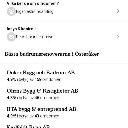
Vilka ber de om omdömen?
Ingen aktiv insamling
Insyn & kontroll
Reco har ingen insyn
Bästa badrumsrenoverarna i Österåker
Doker Bygg och Badrum AB
4.9/5
i betyg av
158
omdömen
Öhrns Bygg & Fastigheter AB
4.8/5
i betyg av
46
omdömen
BTA bygg & entreprenad AB
4.9/5
i betyg av
43
omdömen
Karlfeldt Bygg AB