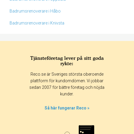
Badrumsrenoverare i Håbo
Badrumsrenoverare i Knivsta
Tjänsteföretag lever på sitt goda
rykte:
Betyg & tidpunkt:
Reco.se är Sveriges största oberoende
Alla
365 dagar
90 dagar
30 dagar
plattform för kundomdömen. Vi jobbar
sedan 2007 för bättre företag och nöjda
100%
kunder.
0%
0%
Så här fungerar Reco »
0%
0%