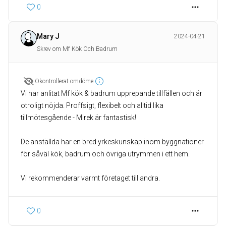
0
Mary J
2024-04-21
Skrev om Mf Kök Och Badrum
Okontrollerat omdöme
Vi har anlitat Mf kök & badrum upprepande tillfällen och är
otroligt nöjda. Proffsigt, flexibelt och alltid lika
tillmötesgående - Mirek är fantastisk!
De anställda har en bred yrkeskunskap inom byggnationer
för såväl kök, badrum och övriga utrymmen i ett hem.
Vi rekommenderar varmt företaget till andra.
0