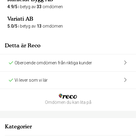
4.9/5
i betyg av
33
omdömen
Variati AB
5.0/5
i betyg av
13
omdömen
Detta är Reco
Oberoende omdömen från riktiga kunder
Vi lever som vi lär
Omdömen du kan lita på
Kategorier