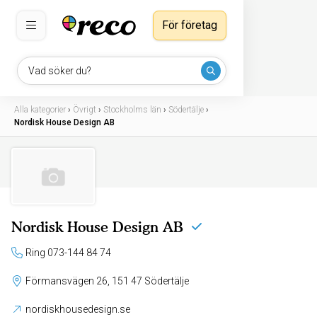
För företag
Vad söker du?
Alla kategorier
›
Övrigt
›
Stockholms län
›
Södertälje
›
Nordisk House Design AB
Nordisk House Design AB
Ring 073-144 84 74
Förmansvägen 26, 151 47 Södertälje
nordiskhousedesign.se