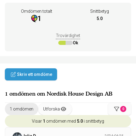
Omdömen totalt
Snittbetyg
1
5.0
Trovärdighet
Ok
Skriv ett omdöme
1 omdömen om Nordisk House Design AB
1 omdömen
Utforska
0
Visar
1
omdömen med
5.0
i snittbetyg