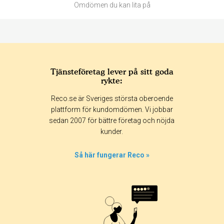
Omdömen du kan lita på
Tjänsteföretag lever på sitt goda
rykte:
Betyg & tidpunkt:
Reco.se är Sveriges största oberoende
Alla
365 dagar
90 dagar
30 dagar
plattform för kundomdömen. Vi jobbar
sedan 2007 för bättre företag och nöjda
100%
kunder.
0%
0%
Så här fungerar Reco »
0%
0%