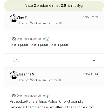
Visar
2
omdömen med
2.0
i snittbetyg
Nao Y
2026-02-09
Skrev om Öronkliniken Bromma AB
Okontrollerat omdöme
lorem ipsum lorem ipsum lorem ipsum
0
Susanna S
2024-11-14
Skrev om Öronkliniken Bromma AB
Okontrollerat omdöme
Vi besökte Konstantinos Potsis. Otroligt osmidigt
oempatiskt bemötande av ett jättesjukt barn och en trött