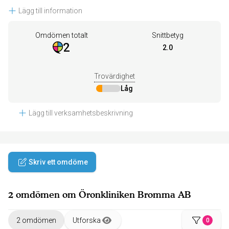
Lägg till information
Omdömen totalt
Snittbetyg
2
2.0
Trovärdighet
Låg
Lägg till verksamhetsbeskrivning
Skriv ett omdöme
2 omdömen om Öronkliniken Bromma AB
2 omdömen
Utforska
0