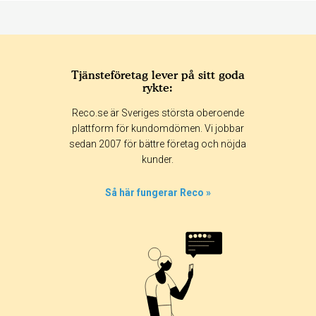
Tjänsteföretag lever på sitt goda
rykte:
Betyg & tidpunkt:
Reco.se är Sveriges största oberoende
Alla
365 dagar
90 dagar
30 dagar
plattform för kundomdömen. Vi jobbar
sedan 2007 för bättre företag och nöjda
0%
kunder.
0%
50%
Så här fungerar Reco »
0%
50%