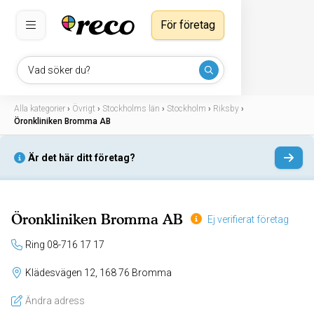
För företag
Vad söker du?
Alla kategorier
›
Övrigt
›
Stockholms län
›
Stockholm
›
Riksby
›
Öronkliniken Bromma AB
Är det här ditt företag?
Öronkliniken Bromma AB
Ej verifierat företag
Ring 08-716 17 17
Klädesvägen 12, 168 76 Bromma
Ändra adress