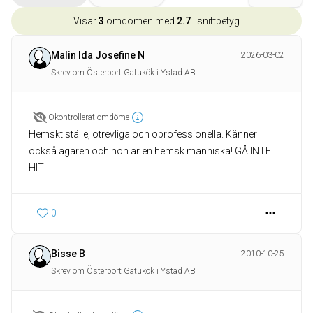
Visar
3
omdömen med
2.7
i snittbetyg
Malin Ida Josefine N
2026-03-02
Skrev om Österport Gatukök i Ystad AB
Okontrollerat omdöme
Hemskt ställe, otrevliga och oprofessionella. Känner
också ägaren och hon är en hemsk människa! GÅ INTE
HIT
0
Bisse B
2010-10-25
Skrev om Österport Gatukök i Ystad AB