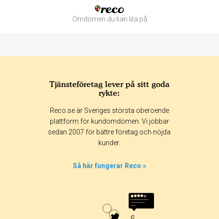
Omdömen du kan lita på
Tjänsteföretag lever på sitt goda
rykte:
Betyg & tidpunkt:
Reco.se är Sveriges största oberoende
Alla
365 dagar
90 dagar
30 dagar
plattform för kundomdömen. Vi jobbar
sedan 2007 för bättre företag och nöjda
33%
kunder.
0%
0%
Så här fungerar Reco »
33%
33%