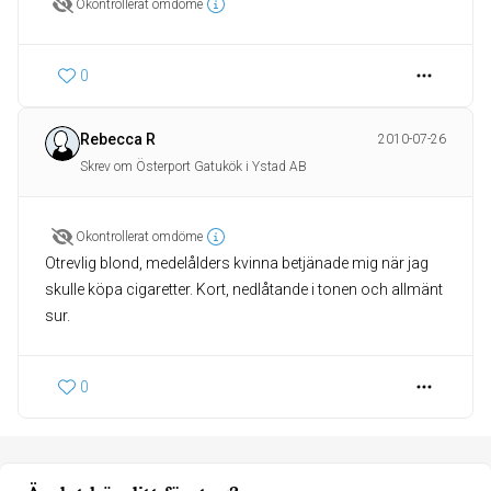
Okontrollerat omdöme
0
Rebecca R
2010-07-26
Skrev om Österport Gatukök i Ystad AB
Okontrollerat omdöme
Otrevlig blond, medelålders kvinna betjänade mig när jag
skulle köpa cigaretter. Kort, nedlåtande i tonen och allmänt
sur.
0