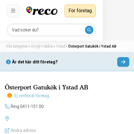
För företag
Vad söker du?
Alla kategorier
›
Övrigt
›
Skåne
›
Ystad
›
Österport Gatukök i Ystad AB
Är det här ditt företag?
Österport Gatukök i Ystad AB
Ej verifierat företag
Ring 0411-151 00
Ändra adress