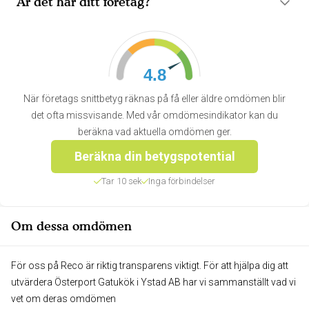
Är det här ditt företag?
4.8
När företags snittbetyg räknas på få eller äldre omdömen blir
det ofta missvisande. Med vår omdömesindikator kan du
beräkna vad aktuella omdömen ger.
Beräkna din betygspotential
Tar 10 sek
Inga förbindelser
Om dessa omdömen
För oss på Reco är riktig transparens viktigt. För att hjälpa dig att
utvärdera Österport Gatukök i Ystad AB har vi sammanställt vad vi
vet om deras omdömen