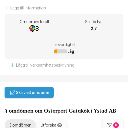
Lägg till information
Omdömen totalt
Snittbetyg
3
2.7
Trovärdighet
Låg
Lägg till verksamhetsbeskrivning
Skriv ett omdöme
3 omdömen om Österport Gatukök i Ystad AB
3 omdömen
Utforska
0