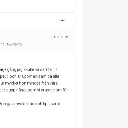
2026-05-18
ing i Nyköping
arje gång jag skulle på samtal till
apeut, och är uppmärksam på alla
 hur mycket hon mindes från våra
nde ta upp något som vi pratade om för
 Hon gav mycket råd och tips samt