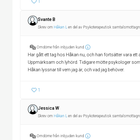
1
Svante B
Skrev om
Håkan L
en del av Psykoterapeutisk samtalsmottagn
Omdöme från inbjuden kund
Har gått ett tag hos Håkan nu, och han fortsätter vara et
Uppmärksam och lyhörd. Tidigare mötte psykologer som 
Håkan lyssnar till vem jag är, och vad jag behöver.
1
Jessica W
Skrev om
Håkan L
en del av Psykoterapeutisk samtalsmottagn
Omdöme från inbjuden kund