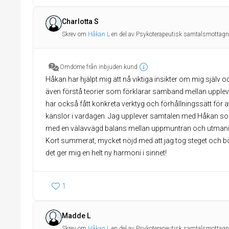
Charlotta S
Skrev om
Håkan L
en del av Psykoterapeutisk samtalsmottagn
Omdöme från inbjuden kund
Håkan har hjälpt mig att nå viktiga insikter om mig själv 
även förstå teorier som förklarar samband mellan upplev
har också fått konkreta verktyg och förhållningssätt för 
känslor i vardagen. Jag upplever samtalen med Håkan so
med en välavvägd balans mellan uppmuntran och utmani
Kort summerat, mycket nöjd med att jag tog steget och 
1
Madde L
Skrev om
Håkan L
en del av Psykoterapeutisk samtalsmottagn