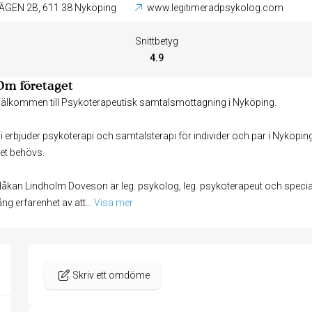
HÖGBRUNNSVÄGEN 2B, 611 38 Nyköping
www.legitimeradpsykolog.com
Snittbetyg
4.9
Om företaget
älkommen till Psykoterapeutisk samtalsmottagning i Nyköping.
i erbjuder psykoterapi och samtalsterapi för individer och par i Nyköping
et behövs.
åkan Lindholm Doveson är leg. psykolog, leg. psykoterapeut och special
ång erfarenhet av att
... 
Visa mer
Skriv ett omdöme