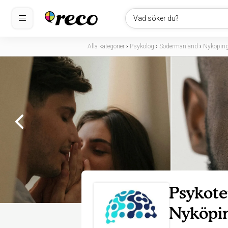
Vad söker du?
Alla kategorier
›
Psykolog
›
Södermanland
›
Nyköpin
Psykote
Nyköpi