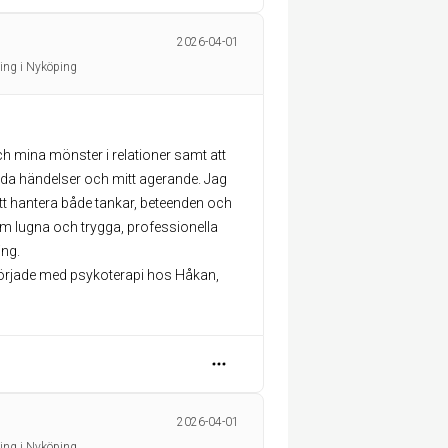
2026-04-01
ing i Nyköping
och mina mönster i relationer samt att
da händelser och mitt agerande. Jag
att hantera både tankar, beteenden och
m lugna och trygga, professionella
ng.
började med psykoterapi hos Håkan,
2026-04-01
ing i Nyköping