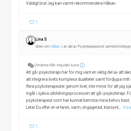
Väldigt bra! Jag kan varmt rekommendera Håkan.
1
Lina S
Skrev om
Håkan L
en del av Psykoterapeutisk samtalsmottagn
Omdöme från inbjuden kund
Att gå i psykoterapi har för mig varit en viktig del av att lä
att integrera livets komplexa dualiteter samt fördjupa mitt 
flera psykoterapeuter genom livet, inte minst för att jag sj
ingår i själva utbildningsprocessen att gå i psykoterapi. 
psykoterapeut som har kunnat bemöta mina behov bäst, bå
Letar Du efter en erfaren, varm, engagerad, klarsynt,
... 
Visa
1