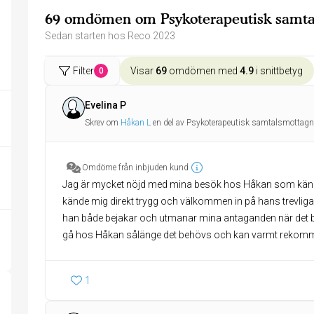
69 omdömen om Psykoterapeutisk samta
Sedan starten hos Reco 2023
Filter
Visar
69
omdömen med
4.9
i snittbetyg
0
Evelina P
Skrev om
Håkan L
en del av Psykoterapeutisk samtalsmottagn
Omdöme från inbjuden kund
Jag är mycket nöjd med mina besök hos Håkan som känn
kände mig direkt trygg och välkommen in på hans trevlig
han både bejakar och utmanar mina antaganden när det b
gå hos Håkan sålänge det behövs och kan varmt rekom
1