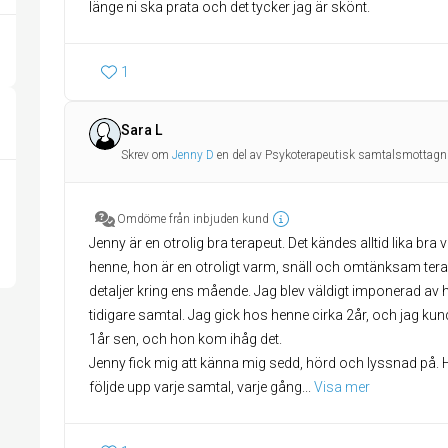
länge ni ska prata och det tycker jag är skönt.
1
Sara L
Skrev om
Jenny D
en del av Psykoterapeutisk samtalsmottagn
Omdöme från inbjuden kund
Jenny är en otrolig bra terapeut. Det kändes alltid lika bra v
henne, hon är en otroligt varm, snäll och omtänksam ter
detaljer kring ens mående. Jag blev väldigt imponerad av
tidigare samtal. Jag gick hos henne cirka 2år, och jag ku
1år sen, och hon kom ihåg det.
Jenny fick mig att känna mig sedd, hörd och lyssnad på.
följde upp varje samtal, varje gång
... 
Visa mer