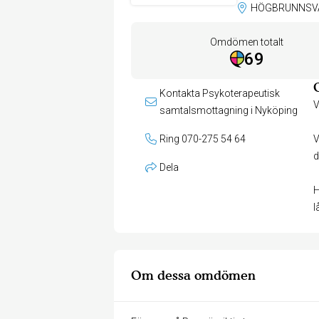
Omdömen totalt
69
Kontakta Psykoterapeutisk
V
samtalsmottagning i Nyköping
Ring 070-275 54 64
V
d
Dela
H
l
Om dessa omdömen