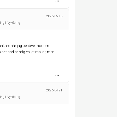
2026-05-13
ing i Nyköping
t ankare när jag behöver honom.
behandlar mig enligt mallar, men
2026-04-21
ing i Nyköping