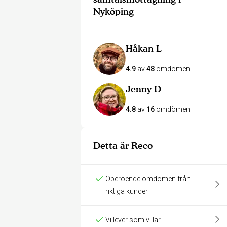
Nyköping
Håkan L
4.9
av
48
omdömen
Jenny D
4.8
av
16
omdömen
Detta är Reco
Oberoende omdömen från
riktiga kunder
Vi lever som vi lär