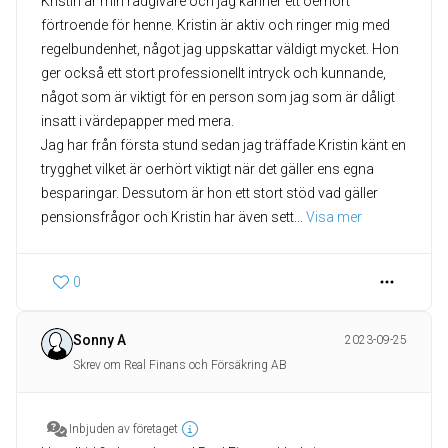
Kristin är min rådgivare och jag känner ett oerhört
förtroende för henne. Kristin är aktiv och ringer mig med
regelbundenhet, något jag uppskattar väldigt mycket. Hon
ger också ett stort professionellt intryck och kunnande,
något som är viktigt för en person som jag som är dåligt
insatt i värdepapper med mera.
Jag har från första stund sedan jag träffade Kristin känt en
trygghet vilket är oerhört viktigt när det gäller ens egna
besparingar. Dessutom är hon ett stort stöd vad gäller
pensionsfrågor och Kristin har även sett
... 
Visa mer
0
Sonny A
2023-09-25
Skrev om Real Finans och Försäkring AB
Inbjuden av företaget