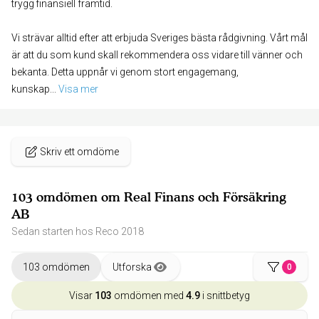
trygg finansiell framtid.
Vi strävar alltid efter att erbjuda Sveriges bästa rådgivning. Vårt mål
är att du som kund skall rekommendera oss vidare till vänner och
bekanta. Detta uppnår vi genom stort engagemang,
kunskap
... 
Visa mer
Skriv ett omdöme
103 omdömen om Real Finans och Försäkring
AB
Sedan starten hos Reco 2018
103 omdömen
Utforska
0
Visar
103
omdömen med
4.9
i snittbetyg