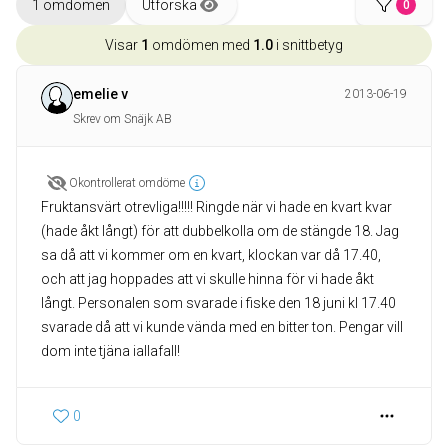
1 omdömen
Utforska
0
Visar
1
omdömen med
1.0
i snittbetyg
emelie v
2013-06-19
Skrev om Snäjk AB
Okontrollerat omdöme
Fruktansvärt otrevliga!!!!! Ringde när vi hade en kvart kvar
(hade åkt långt) för att dubbelkolla om de stängde 18. Jag
sa då att vi kommer om en kvart, klockan var då 17.40,
och att jag hoppades att vi skulle hinna för vi hade åkt
långt. Personalen som svarade i fiske den 18 juni kl 17.40
svarade då att vi kunde vända med en bitter ton. Pengar vill
dom inte tjäna iallafall!
0