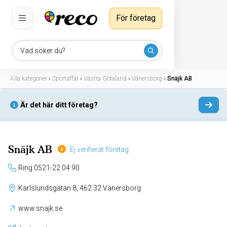
För företag
Vad söker du?
Alla kategorier
›
Sportaffär
›
Västra Götaland
›
Vänersborg
›
Snäjk AB
Är det här ditt företag?
Snäjk AB
Ej verifierat företag
Ring 0521-22 04 90
Karlslundsgatan 8, 462 32 Vänersborg
www.snajk.se