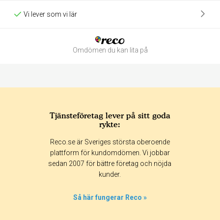
Vi lever som vi lär
Omdömen du kan lita på
Tjänsteföretag lever på sitt goda
rykte:
Betyg & tidpunkt:
Reco.se är Sveriges största oberoende
Alla
365 dagar
90 dagar
30 dagar
plattform för kundomdömen. Vi jobbar
sedan 2007 för bättre företag och nöjda
0%
kunder.
0%
0%
Så här fungerar Reco »
0%
100%