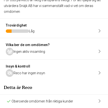
För oss på Reco är riktig transparens viktigt. För att hjälpa dig att
utvärdera Snäjk AB har vi sammanställt vad vi vet om deras
omdömen
Trovärdighet
Låg
Vilka ber de om omdömen?
Ingen aktiv insamling
Insyn & kontroll
Reco har ingen insyn
Detta är Reco
Oberoende omdömen från riktiga kunder