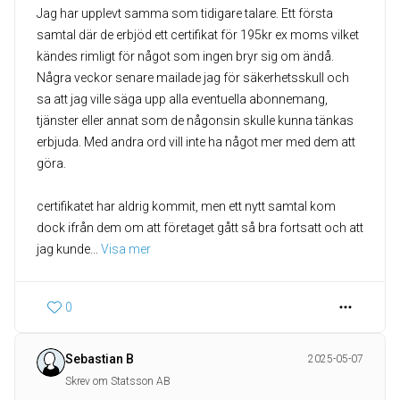
Jag har upplevt samma som tidigare talare. Ett första
samtal där de erbjöd ett certifikat för 195kr ex moms vilket
kändes rimligt för något som ingen bryr sig om ändå.
Några veckor senare mailade jag för säkerhetsskull och
sa att jag ville säga upp alla eventuella abonnemang,
tjänster eller annat som de någonsin skulle kunna tänkas
erbjuda. Med andra ord vill inte ha något mer med dem att
göra.
certifikatet har aldrig kommit, men ett nytt samtal kom
dock ifrån dem om att företaget gått så bra fortsatt och att
jag kunde
... 
Visa mer
0
Sebastian B
2025-05-07
Skrev om Statsson AB