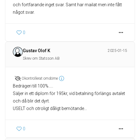
och fortfarande inget svar. Samt har mailat men inte fått
något svar.
0
Gustav Olof K
2025-01-15
Skrev om Statsson AB
Okontrollerat omdöme
Bedrägeri till 100%.....
Säljer in ett diplom för 195kr, vid betalning förlängs avtalet
och då blir det dyrt.
USELT och otroligt dåligt bemötande...
0