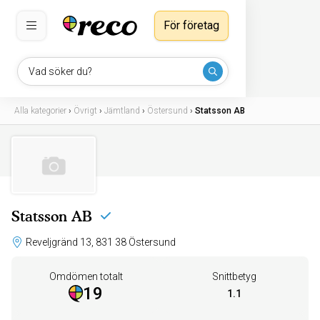
För företag
Vad söker du?
Alla kategorier
›
Övrigt
›
Jämtland
›
Östersund
›
Statsson AB
Statsson AB
Reveljgränd 13, 831 38 Östersund
Omdömen totalt
Snittbetyg
19
1.1