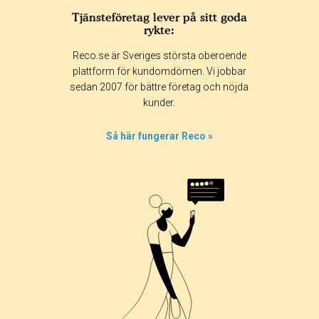
Tjänsteföretag lever på sitt goda
rykte:
Betyg & tidpunkt:
Reco.se är Sveriges största oberoende
Alla
365 dagar
90 dagar
30 dagar
plattform för kundomdömen. Vi jobbar
sedan 2007 för bättre företag och nöjda
0%
kunder.
0%
5%
Så här fungerar Reco »
0%
95%