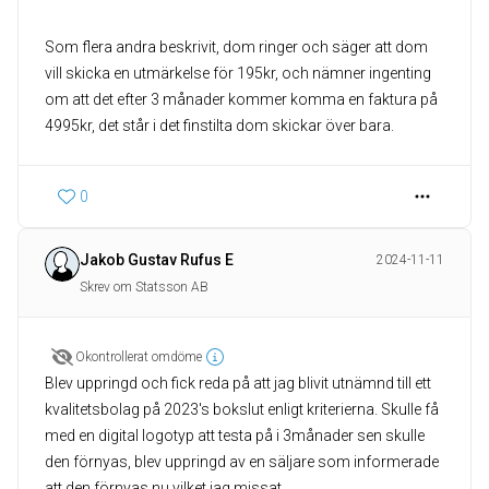
Som flera andra beskrivit, dom ringer och säger att dom
vill skicka en utmärkelse för 195kr, och nämner ingenting
om att det efter 3 månader kommer komma en faktura på
4995kr, det står i det finstilta dom skickar över bara.
0
Jakob Gustav Rufus E
2024-11-11
Skrev om Statsson AB
Okontrollerat omdöme
Blev uppringd och fick reda på att jag blivit utnämnd till ett
kvalitetsbolag på 2023's bokslut enligt kriterierna. Skulle få
med en digital logotyp att testa på i 3månader sen skulle
den förnyas, blev uppringd av en säljare som informerade
att den förnyas nu vilket jag missat.