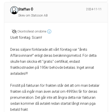
Staffan Ö
2024-11-11
Skrev om Statsson AB
Okontrollerat omdöme
Uselt företag. Scam!
Deras säljare förklarade att vårt företag var "årets
Affärsvinnare!" enligt deras beräkningsmetod. För detta
skulle han skicka ett "gratis" certifikat, endast
fraktkostnaden på 195kr behövde betalas. Inget annat
avtalades!!!
Finstilt på fakturan för frakten står det att om man betalar
frakten så ingår man även avtal om 4995kr/år för deras
prenumeration. Det går inte att ångra detta när fakturan
sedan kommer då avtalet redan startat långt innan pga
betald frakt.