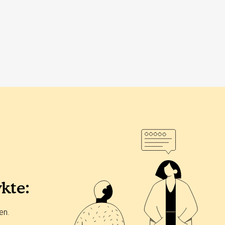
ykte:
en.