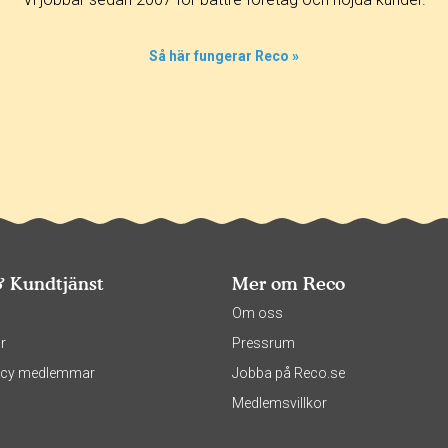
Så här fungerar Reco »
& Kundtjänst
Mer om Reco
s
Om oss
r
Pressrum
olicy medlemmar
Jobba på Reco.se
Medlemsvillkor