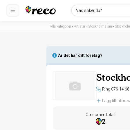
Vad söker du?
Alla kategorier
›
Artister
›
Stockholms län
›
Stockhol
Är det här ditt företag?
Stockh
Ring 076-14 66
Lägg till inform
Omdömen totalt
2