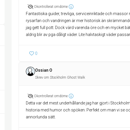
Okontrollerat omdöme
Fantastiska guider, trevliga, serviceinriktade och massor m
rysarfan och vandringen är mer historisk än skrämmande.
jag gett full pott. Dock värd varenda öre och en mycket bä
aldrig blir av pga dåligt väder. Lite halvtaskigt väder pass
0
Ossian O
Skrev om Stockholm Ghost Walk
Okontrollerat omdöme
Detta var det mest underhållande jag har gjort i Stockh
historia med humor och spöken. Perfekt om man vi se o
annorlunda sätt.