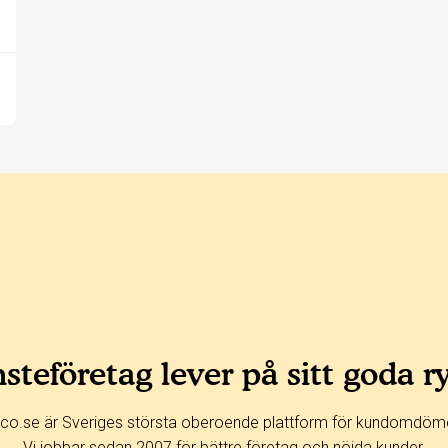
steföretag lever på sitt goda r
co.se är Sveriges största oberoende plattform för kundomdöm
Vi jobbar sedan 2007 för bättre företag och nöjda kunder.