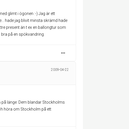
ed glimt i ögonen :-) Jag är ett
.. hade jag blivit minsta skrämd hade
ttre present än t ex en ballongtur som
ar bra på en spökvandring.
2009-04-22
olm på länge. Dem blandar Stockholms
ch höra om Stockholm på ett