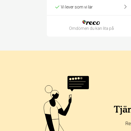
Vi lever som vi lär
Omdömen du kan lita på
Betyg & tidpunkt:
Alla
365 dagar
90 dagar
30 dagar
0%
100%
Tjän
0%
0%
Re
0%