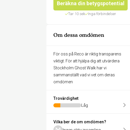
Beräkna din betygspotential
Tar 10 sek
Inga förbindelser
Om dessa omdömen
För oss på Reco är riktig transparens
viktigt. För att hjälpa dig att utvärdera
Stockholm Ghost Walk har vi
sammanställt vad vi vet om deras
omdömen
Trovärdighet
Låg
Vilka ber de om omdömen?