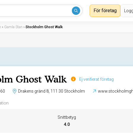
För företag
Logg
m
›
Gamla Stan
›
Stockholm Ghost Walk
olm Ghost Walk
Ej verifierat företag
 60
Drakens gränd 8, 111 30 Stockholm
www.stockholmgh
ation
Snittbetyg
4.0