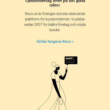
Tjänsteföretag lever på sitt goda
rykte:
Betyg & tidpunkt:
Reco.se är Sveriges största oberoende
Alla
365 dagar
90 dagar
30 dagar
plattform för kundomdömen. Vi jobbar
sedan 2007 för bättre företag och nöjda
0%
kunder.
0%
0%
Så här fungerar Reco »
0%
100%