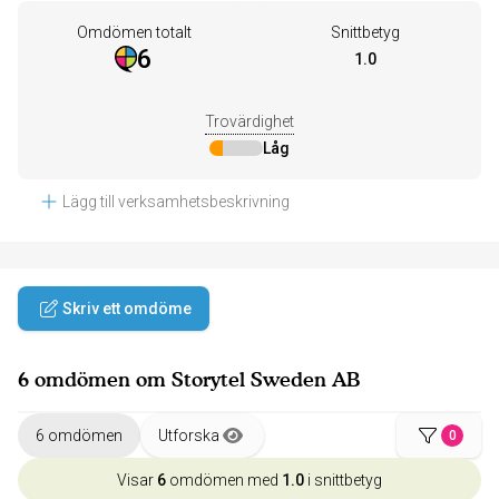
Omdömen totalt
Snittbetyg
6
1.0
Trovärdighet
Låg
Lägg till verksamhetsbeskrivning
Skriv ett omdöme
6 omdömen om Storytel Sweden AB
6 omdömen
Utforska
0
Visar
6
omdömen med
1.0
i snittbetyg