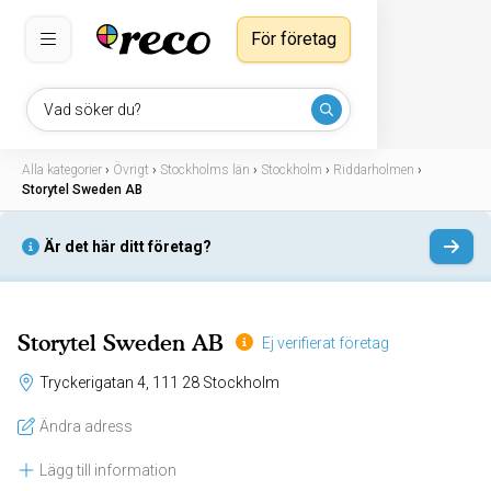
För företag
Vad söker du?
Alla kategorier
›
Övrigt
›
Stockholms län
›
Stockholm
›
Riddarholmen
›
Storytel Sweden AB
Är det här ditt företag?
Storytel Sweden AB
Ej verifierat företag
Tryckerigatan 4, 111 28 Stockholm
Ändra adress
Lägg till information