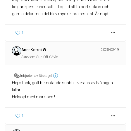
tidigare persienner suttit. Tog tid att ta bort silikon och
gamla delar men det blev mycket bra resultat. Är nöjd.
1
Ann-Kersti W
2025-03-19
Skrev om Sun Off Gävle
Inbjuden av företaget
Hej o tack, gott bemötande snabb leverans av två pigga
killar!
Helnöjd med markisen !
1