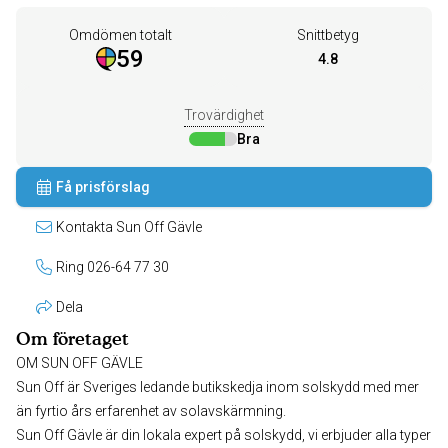
Omdömen totalt
Snittbetyg
59
4.8
Trovärdighet
Bra
Få prisförslag
Kontakta Sun Off Gävle
Ring 026-64 77 30
Dela
Om företaget
OM SUN OFF GÄVLE
Sun Off är Sveriges ledande butikskedja inom solskydd med mer
än fyrtio års erfarenhet av solavskärmning.
Sun Off Gävle är din lokala expert på solskydd, vi erbjuder alla typer