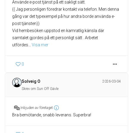
Använde e-post tjänst på ett sakligt sätt.
(( Jag personligen föredrar kontakt via telefon. Men denna
gång var det typexempel på hur andra borde använda e-
post tjänsten))
Vid hembesöken uppstod en kamratlig känsla där
samtalet gjordes på ett personligt sätt . Arbetet
utfördes
... 
Visa mer
0
Solveig O
2026-03-04
Skrev om Sun Off Gävle
Inbjuden av företaget
Bra bemötande, snabb leverans. Superbra!