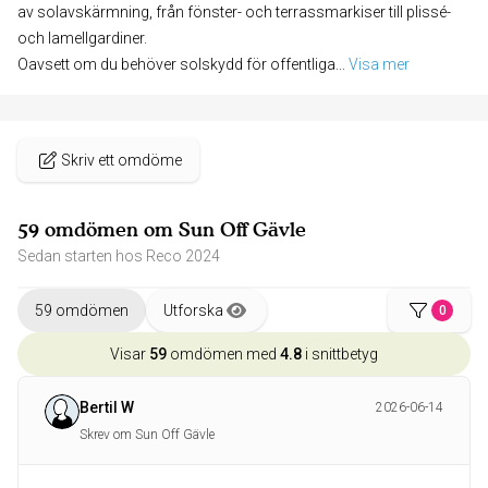
av solavskärmning, från fönster- och terrassmarkiser till plissé-
och lamellgardiner.
Oavsett om du behöver solskydd för offentliga
... 
Visa mer
Skriv ett omdöme
59 omdömen om Sun Off Gävle
Sedan starten hos Reco 2024
59 omdömen
Utforska
0
Visar
59
omdömen med
4.8
i snittbetyg
Bertil W
2026-06-14
Skrev om Sun Off Gävle