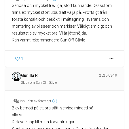
Seriösa och mycket trevliga, stort kunnande. Dessutom
finns ett mycket stort utbud att välja på. Proffsigt från
första kontakt och besök till måttagning, leverans och
montering av plisseer och markiser. Väldigt smidigt och
resultatet blev mycket bra. Vi är jättenöjda.
Kan varmt rekommendera Sun Off Gävle
1
Gunilla R
2025-03-19
Skrev om Sun Off Gävle
Inbjuden av företaget
Blev bemött på ett bra sätt, service-minded på
alla sätt..
De levde upp till mina förväntningar.
Köpte persienner med uppsättning. Gamla fönster där