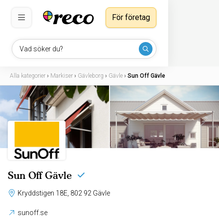
För företag
Vad söker du?
Alla kategorier
›
Markiser
›
Gävleborg
›
Gävle
›
Sun Off Gävle
Sun Off Gävle
Kryddstigen 18E, 802 92 Gävle
sunoff.se