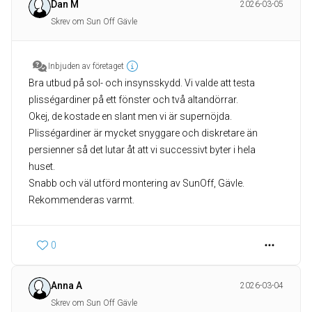
Dan M
2026-03-05
Skrev om Sun Off Gävle
Inbjuden av företaget
Bra utbud på sol- och insynsskydd. Vi valde att testa
plisségardiner på ett fönster och två altandörrar.
Okej, de kostade en slant men vi är supernöjda.
Plisségardiner är mycket snyggare och diskretare än
persienner så det lutar åt att vi successivt byter i hela
huset.
Snabb och väl utförd montering av SunOff, Gävle.
Rekommenderas varmt.
0
Anna A
2026-03-04
Skrev om Sun Off Gävle