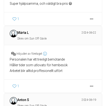
Super hjälpsamma, och väldigt bra pris 😃
1
Märta L
2024-06-22
Skrev om Sun Off Gävle
Inbjuden av företaget
Personalen har ett trevligt bemötande
Håller tider som utlovats för hembesök
Arbetet blir alltid proffesionellt utfört
1
Anton S
2024-06-19
Skrev om Sun Off Gävle