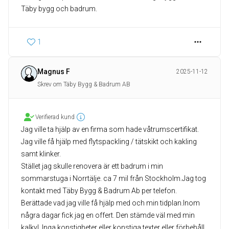
Täby bygg och badrum.
1
Magnus F
2025-11-12
Skrev om Täby Bygg & Badrum AB
Verifierad kund
Jag ville ta hjälp av en firma som hade våtrumscertifikat.
Jag ville få hjälp med flytspackling / tätskikt och kakling
samt klinker.
Stället jag skulle renovera är ett badrum i min
sommarstuga i Norrtälje. ca 7 mil från Stockholm.Jag tog
kontakt med Täby Bygg & Badrum Ab per telefon.
Berättade vad jag ville få hjälp med och min tidplan.Inom
några dagar fick jag en offert. Den stämde väl med min
kalkyl. Inga konstigheter eller konstiga texter eller förbehåll.