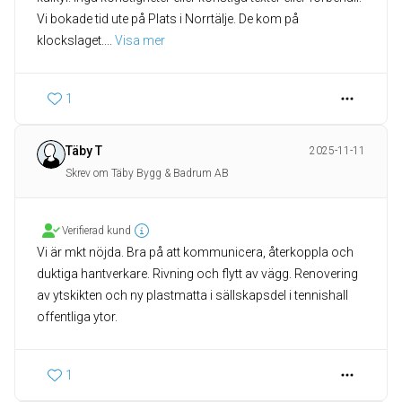
Vi bokade tid ute på Plats i Norrtälje. De kom på
klockslaget.
... 
Visa mer
1
Täby T
2025-11-11
Skrev om Täby Bygg & Badrum AB
Verifierad kund
Vi är mkt nöjda. Bra på att kommunicera, återkoppla och
duktiga hantverkare. Rivning och flytt av vägg. Renovering
av ytskikten och ny plastmatta i sällskapsdel i tennishall
offentliga ytor.
1