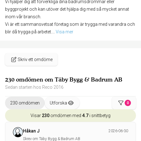
Vi hjälper dig att förverkliga dina badrumsdrömmar eller
byggprojekt och kan utöver det hjälpa dig med så mycket annat
inom vår bransch.
Vi är ett sammansvetsat företag som är trygga med varandra och
blir då trygga på arbetet.
... 
Visa mer
Skriv ett omdöme
230 omdömen om Täby Bygg & Badrum AB
Sedan starten hos Reco 2016
230 omdömen
Utforska
0
Visar
230
omdömen med
4.7
i snittbetyg
Håkan J
2026-06-30
Skrev om Täby Bygg & Badrum AB