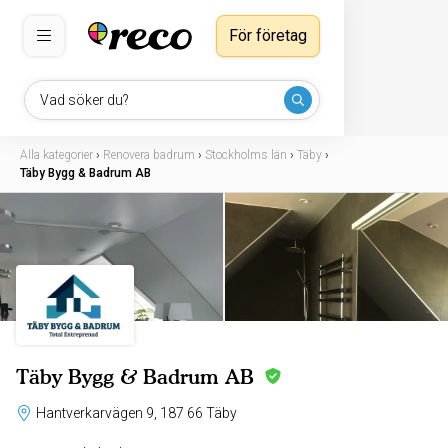
För företag
Vad söker du?
Alla kategorier
›
Renovera badrum
›
Stockholms län
›
Täby
›
Täby Bygg & Badrum AB
Täby Bygg & Badrum AB
Hantverkarvägen 9, 187 66 Täby