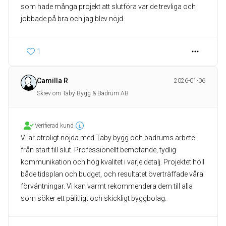
som hade många projekt att slutföra var de trevliga och
jobbade på bra och jag blev nöjd.
1
Camilla R
2026-01-06
Skrev om Täby Bygg & Badrum AB
Verifierad kund
Vi är otroligt nöjda med Täby bygg och badrums arbete
från start till slut. Professionellt bemötande, tydlig
kommunikation och hög kvalitet i varje detalj. Projektet höll
både tidsplan och budget, och resultatet överträffade våra
förväntningar. Vi kan varmt rekommendera dem till alla