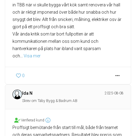
in TBB när vi skulle bygga vårt kök samt renovera vår hall
och är riktigt imponerad över både hur snabba och hur
snyggt det blev. Allt från snickeri, målning, elektriker osv är
gjort på ett proffsigt och bra sätt.
Vår ända kritik som tar bort fullpotten är att
kommunikationen mellan oss som kund och
hantverkaren på plats har ibland varit sparsam
och
... 
Visa mer
0
Ida N
2025-08-08
Skrev om Täby Bygg & Badrum AB
Verifierad kund
Proffsigt bemötande från start till mål, både från teamet
och deras samarbetspartners. Resultatet blev precis som