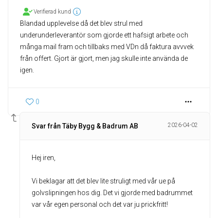
Verifierad kund
Blandad upplevelse då det blev strul med
underunderleverantör som gjorde ett hafsigt arbete och
många mail fram och tillbaks med VDn då faktura avvvek
från offert. Gjort är gjort, men jag skulle inte använda de
igen.
0
2026-04-02
Svar från Täby Bygg & Badrum AB
Hej iren,
Vi beklagar att det blev lite struligt med vår ue på
golvslipningen hos dig. Det vi gjorde med badrummet
var vår egen personal och det var ju prickfritt!