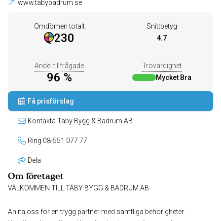
www.tabybadrum.se
Omdömen totalt
Snittbetyg
230
4.7
Andel tillfrågade
Trovärdighet
96 %
Mycket Bra
Få prisförslag
Kontakta Täby Bygg & Badrum AB
Ring 08-551 077 77
Dela
Om företaget
VÄLKOMMEN TILL TÄBY BYGG & BADRUM AB
Anlita oss för en trygg partner med samtliga behörigheter.