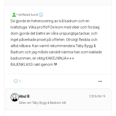
Verifierad kund
De gjorde en helrenovering av två badrum och en
tvättstuga. Vilka proffs!!! De kom med idéer och förslag
dom gjorde det bättre än våra urspungliga tackar, och
inget påverkade priset på offerten. Otroligt flexibla och
alltid nåbara. Kan varmt rekommendera Täby Bygg &
Badrum och jag måste särskilt nämna han som kaklade
badrummen, en riktig KAKELNINJA⭐️⭐️⭐️
BAJENKLASS rakt igenom.💚
1
Abul B
2026-06-19
Skrev om Täby Bygg & Badrum AB