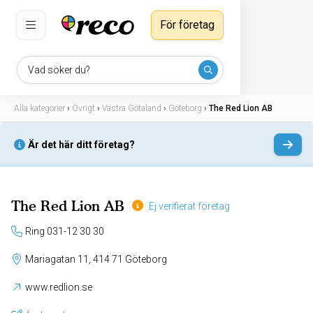
För företag
Vad söker du?
Alla kategorier
›
Övrigt
›
Västra Götaland
›
Göteborg
›
The Red Lion AB
Är det här ditt företag?
The Red Lion AB
Ej verifierat företag
Ring 031-12 30 30
Mariagatan 11, 414 71 Göteborg
www.redlion.se