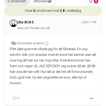
6 omdömen
Utforska
0
Visar
6
omdömen med
2.8
i snittbetyg
Ulla-Britt S
2023-11-06
Skrev om The Red Lion AB
Okontrollerat omdöme
Efter jätte god mat viftade jag för att få betala. En ung
servitör står och snackar med en kund han känner utan att
visa mig att han ser när mig viftar. Irriterat kommer han
fram och säger JA, JAG SER DIG!!! Jag svarar då att, då får
han visa att han sett. Hur lätt är det inte att förlora kunder,
trots, god mat. Ge den unga killen en kurs, eller byt ut
honom.
0