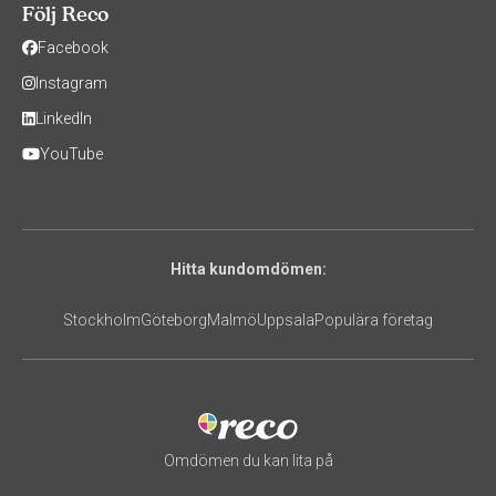
Följ Reco
Facebook
Instagram
LinkedIn
YouTube
Hitta kundomdömen:
Stockholm
Göteborg
Malmö
Uppsala
Populära företag
Omdömen du kan lita på