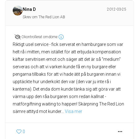
Nina D
2012-03-25
Skrev om The Red Lion AB
Okontrollerat omdöme
Riktigt usel service - fick serverat en hamburgare som var
helt rå i mitten, men istället för att erbjuda kompensation
käftar servitrisen emot och säger att det är så "medium"
serveras och att vi varken kunde få en ny burgare eller
pengarna tillbaks för att vi hade ätit på burgaren innan vi
upptäckte hur underkokt den var (den var ju inte rå i
kanterna). Det enda dom kunde tänka sig att göra var att
värma upp den råa burgaren som redan kallnat -
matförgiftning waiting to happen! Skärpning The Red Lion
sämre attityd mot kunder
... 
Visa mer
0