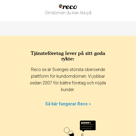
Omdömen du kan lita på
Tjänsteföretag lever på sitt goda
rykte:
Betyg & tidpunkt:
Reco.se är Sveriges största oberoende
Alla
365 dagar
90 dagar
30 dagar
plattform för kundomdömen. Vi jobbar
sedan 2007 för bättre företag och nöjda
33%
kunder.
17%
0%
Så här fungerar Reco »
0%
50%