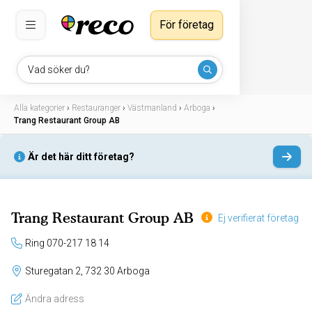
För företag
Vad söker du?
Alla kategorier
›
Restauranger
›
Västmanland
›
Arboga
›
Trang Restaurant Group AB
Är det här ditt företag?
Trang Restaurant Group AB
Ej verifierat företag
Ring 070-217 18 14
Sturegatan 2, 732 30 Arboga
Ändra adress