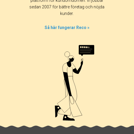
Alla
365 dagar
90 dagar
30 dagar
plattform för kundomdömen. Vi jobbar
sedan 2007 för bättre företag och nöjda
0%
kunder.
25%
50%
Så här fungerar Reco »
25%
0%