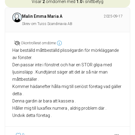
Visar
2
omdömen med
1.0
i snittbetyg
Malin Emma Maria A
2025-09-17
Skrev om Tuiss Scandinavia AB
Okontrollerat omdöme
Har beställd måttbeställd plisségardin för mörkläggande
av fönster.
Den passar inte i fönstret och har en STOR glipa med
ljusinsläpp . Kundtjänst säger att det är så när man
måttbeställer .
Kommer hädanefter hålla mig till seriöst företag vad gäller
detta .
Denna gardin är bara att kassera .
Håller mig till luxaflex numera , aldrig problem där .
Undvik detta företag .