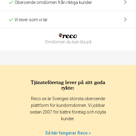
Oberoende omdömen från riktiga kunder
Vi lever som vi lär
Omdömen du kan lita på
Tjänsteföretag lever på sitt goda
rykte:
Betyg & tidpunkt:
Reco.se är Sveriges största oberoende
Alla
365 dagar
90 dagar
30 dagar
plattform för kundomdömen. Vi jobbar
sedan 2007 för bättre företag och nöjda
0%
kunder.
0%
0%
Så här fungerar Reco »