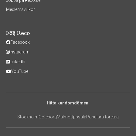
Jobba på Reco.se
Medlemsvillkor
Följ Reco
Facebook
Instagram
LinkedIn
YouTube
Hitta kundomdömen:
Stockholm
Göteborg
Malmö
Uppsala
Populära företag