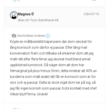
0
Magnus Ö
2024-07-19
Skrev om Tuiss Scandinavia AB
Okontrollerat omdöme
Köpte en måttbeställd träpersienn där dom skickat för
lång kornisch som därför ej passar. Efter lång mail
konversation fram och tillbaka så erkänner dom att jag
mätt rätt efter flera filmer jag skickat med bland annat
uppklistrad tumstock. Då säger dom att dom har
felmarginal på plus/minus 5mm, detta innebär att 40% av
kunderna som mätt exakt rätt får en kornisch som är för
stor och ej passar. Detta är dock inget dom tar på sig, så
jag får ingen kornish som passar, trots kontakt med chef.
Vilken bluff firma. Undvik!