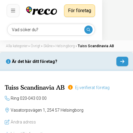
För företag
Vad söker du?
Alla kategorier
›
Övrigt
›
Skåne
›
Helsingborg
›
Tuiss Scandinavia AB
Är det här ditt företag?
Tuiss Scandinavia AB
Ej verifierat företag
Ring 020-043 03 00
Vasatorpsvägen 1, 254 57 Helsingborg
Ändra adress