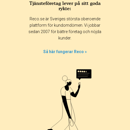
Tjänsteföretag lever på sitt goda
rykte:
Betyg & tidpunkt:
Reco.se är Sveriges största oberoende
Alla
365 dagar
90 dagar
30 dagar
plattform för kundomdömen. Vi jobbar
sedan 2007 för bättre företag och nöjda
100%
kunder.
0%
0%
Så här fungerar Reco »
0%
0%