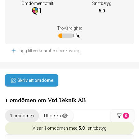
Omdömen totalt
Snittbetyg
1
5.0
Trovärdighet
Låg
Lägg till verksamhetsbeskrivning
Skriv ett omdöme
1 omdömen om Vtd Teknik AB
1 omdömen
Utforska
0
Visar
1
omdömen med
5.0
i snittbetyg