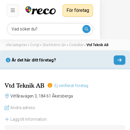
För företag
Vad söker du?
Alla kategorier
›
Övrigt
›
Stockholms län
›
Österåker
›
Vtd Teknik AB
Är det här ditt företag?
Vtd Teknik AB
Ej verifierat företag
Vitfåravägen 3, 184 61 Åkersberga
Ändra adress
Lägg till information