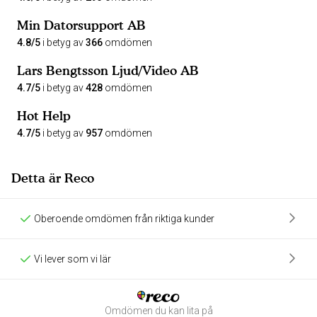
Min Datorsupport AB
4.8/5
i betyg av
366
omdömen
Lars Bengtsson Ljud/Video AB
4.7/5
i betyg av
428
omdömen
Hot Help
4.7/5
i betyg av
957
omdömen
Detta är Reco
Oberoende omdömen från riktiga kunder
Vi lever som vi lär
Omdömen du kan lita på