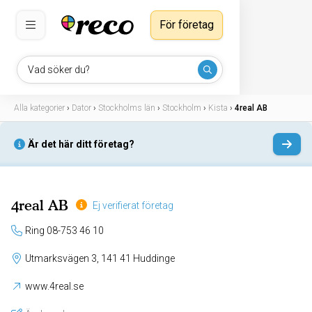
För företag
Vad söker du?
Alla kategorier
›
Dator
›
Stockholms län
›
Stockholm
›
Kista
›
4real AB
Är det här ditt företag?
4real AB
Ej verifierat företag
Ring 08-753 46 10
Utmarksvägen 3, 141 41 Huddinge
www.4real.se