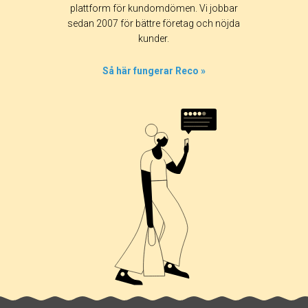
Alla
365 dagar
90 dagar
30 dagar
plattform för kundomdömen. Vi jobbar
sedan 2007 för bättre företag och nöjda
0%
kunder.
0%
0%
Så här fungerar Reco »
0%
100%