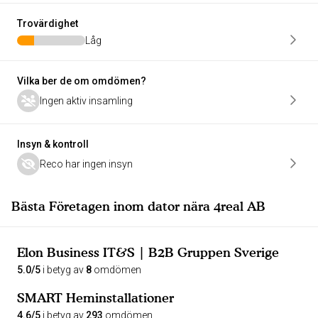
Trovärdighet
Låg
Vilka ber de om omdömen?
Ingen aktiv insamling
Insyn & kontroll
Reco har ingen insyn
Bästa Företagen inom dator nära 4real AB
Elon Business IT&S | B2B Gruppen Sverige
5.0/5
i betyg av
8
omdömen
SMART Heminstallationer
4.6/5
i betyg av
293
omdömen