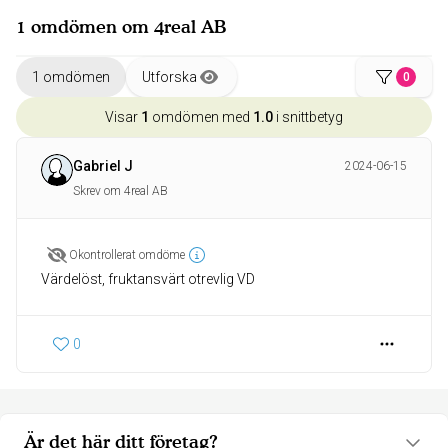
1 omdömen om 4real AB
1 omdömen
Utforska
0
Visar
1
omdömen med
1.0
i snittbetyg
Gabriel J
2024-06-15
Skrev om 4real AB
Okontrollerat omdöme
Värdelöst, fruktansvärt otrevlig VD
0
Är det här ditt företag?