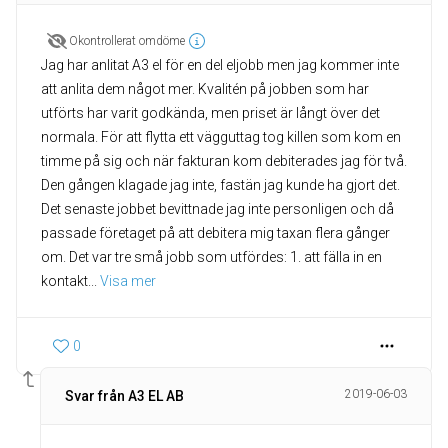
Okontrollerat omdöme
Jag har anlitat A3 el för en del eljobb men jag kommer inte
att anlita dem något mer. Kvalitén på jobben som har
utförts har varit godkända, men priset är långt över det
normala. För att flytta ett vägguttag tog killen som kom en
timme på sig och när fakturan kom debiterades jag för två.
Den gången klagade jag inte, fastän jag kunde ha gjort det.
Det senaste jobbet bevittnade jag inte personligen och då
passade företaget på att debitera mig taxan flera gånger
om. Det var tre små jobb som utfördes: 1. att fälla in en
kontakt
... 
Visa mer
0
2019-06-03
Svar från A3 EL AB