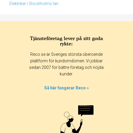
Elektriker i Stockholms län
Tjänsteföretag lever på sitt goda
rykte:
Betyg & tidpunkt:
Reco.se är Sveriges största oberoende
Alla
365 dagar
90 dagar
30 dagar
plattform för kundomdömen. Vi jobbar
sedan 2007 för bättre företag och nöjda
77%
kunder.
8%
0%
Så här fungerar Reco »
0%
15%