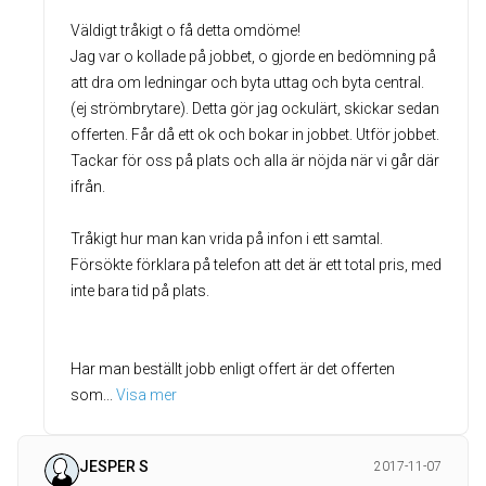
Väldigt tråkigt o få detta omdöme!
Jag var o kollade på jobbet, o gjorde en bedömning på
att dra om ledningar och byta uttag och byta central.
(ej strömbrytare). Detta gör jag ockulärt, skickar sedan
offerten. Får då ett ok och bokar in jobbet. Utför jobbet.
Tackar för oss på plats och alla är nöjda när vi går där
ifrån.
Tråkigt hur man kan vrida på infon i ett samtal.
Försökte förklara på telefon att det är ett total pris, med
inte bara tid på plats.
Har man beställt jobb enligt offert är det offerten
som
... 
Visa mer
JESPER S
2017-11-07