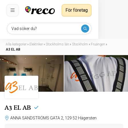
För företag
Vad söker du?
Alla kategorier
›
Elektriker
›
Stockholms län
›
Stockholm
›
Fruängen
›
A3 EL AB
A3 EL AB
ANNA SANDSTRÖMS GATA 2, 129 52 Hägersten