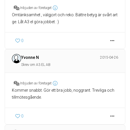
Inbjuden av företaget
Omtänksamhet , välgjort och reko. Bättre betyg är svårt art
ge. Låt A3 el göra jobbet. :)
0
Yvonne N
2015-04-26
Skrev om A3 EL AB
Inbjuden av företaget
Kommer snabbt. Gör ett bra jobb, noggrant. Trevliga och
tillmötesgående.
0