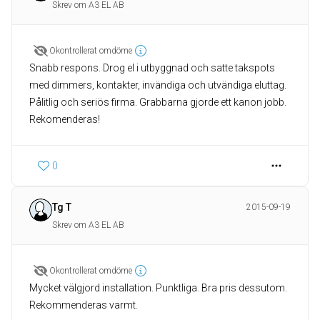
Skrev om A3 EL AB
Okontrollerat omdöme
Snabb respons. Drog el i utbyggnad och satte takspots
med dimmers, kontakter, invändiga och utvändiga eluttag.
Pålitlig och seriös firma. Grabbarna gjorde ett kanon jobb.
Rekomenderas!
0
Tg T
2015-09-19
Skrev om A3 EL AB
Okontrollerat omdöme
Mycket välgjord installation. Punktliga. Bra pris dessutom.
Rekommenderas varmt.