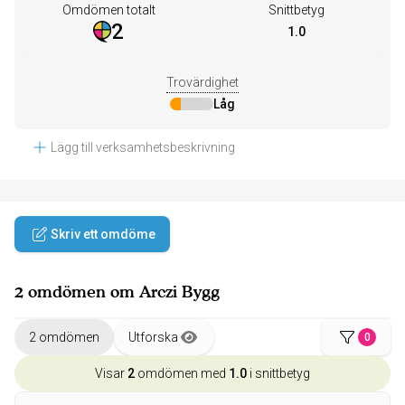
Omdömen totalt
Snittbetyg
2
1.0
Trovärdighet
Låg
Lägg till verksamhetsbeskrivning
Skriv ett omdöme
2 omdömen om Arczi Bygg
2 omdömen
Utforska
0
Visar
2
omdömen med
1.0
i snittbetyg