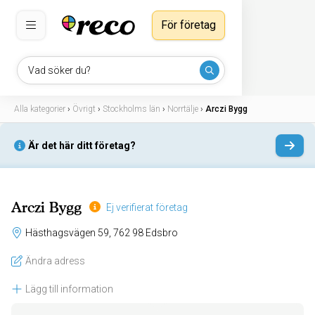
För företag
Vad söker du?
Alla kategorier
›
Övrigt
›
Stockholms län
›
Norrtälje
›
Arczi Bygg
Är det här ditt företag?
Arczi Bygg
Ej verifierat företag
Hästhagsvägen 59, 762 98 Edsbro
Ändra adress
Lägg till information