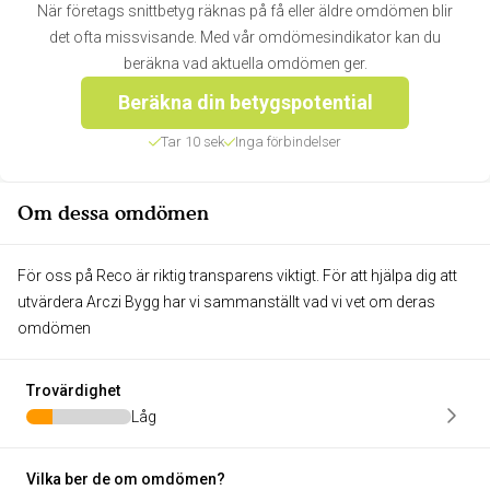
När företags snittbetyg räknas på få eller äldre omdömen blir
det ofta missvisande. Med vår omdömesindikator kan du
beräkna vad aktuella omdömen ger.
Beräkna din betygspotential
Tar 10 sek
Inga förbindelser
Om dessa omdömen
För oss på Reco är riktig transparens viktigt. För att hjälpa dig att
utvärdera Arczi Bygg har vi sammanställt vad vi vet om deras
omdömen
Trovärdighet
Låg
Vilka ber de om omdömen?