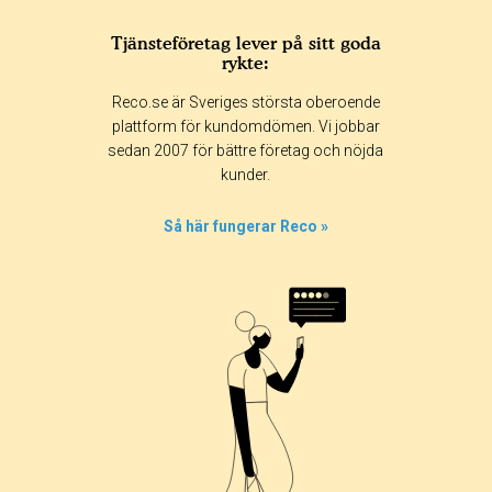
Tjänsteföretag lever på sitt goda
rykte:
Betyg & tidpunkt:
Reco.se är Sveriges största oberoende
Alla
365 dagar
90 dagar
30 dagar
plattform för kundomdömen. Vi jobbar
sedan 2007 för bättre företag och nöjda
0%
kunder.
0%
0%
Så här fungerar Reco »
0%
100%