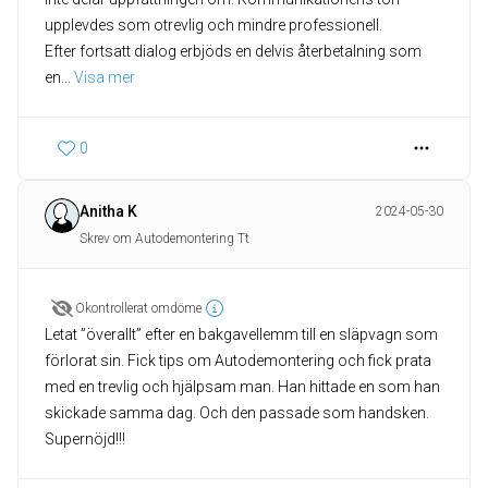
upplevdes som otrevlig och mindre professionell.
Efter fortsatt dialog erbjöds en delvis återbetalning som
en
... 
Visa mer
0
Anitha K
2024-05-30
Skrev om Autodemontering Tt
Okontrollerat omdöme
Letat ”överallt” efter en bakgavellemm till en släpvagn som
förlorat sin. Fick tips om Autodemontering och fick prata
med en trevlig och hjälpsam man. Han hittade en som han
skickade samma dag. Och den passade som handsken.
Supernöjd!!!