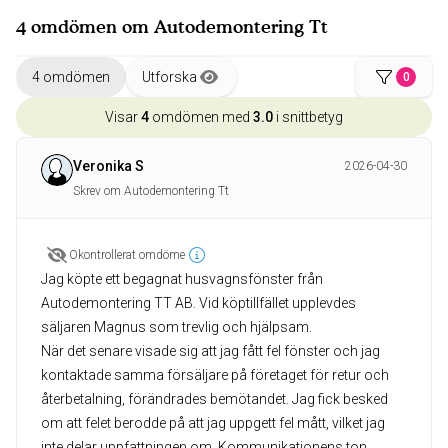
4 omdömen om Autodemontering Tt
4 omdömen
Utforska
0
Visar
4
omdömen med
3.0
i snittbetyg
Veronika S
2026-04-30
Skrev om Autodemontering Tt
Okontrollerat omdöme
Jag köpte ett begagnat husvagnsfönster från
Autodemontering TT AB. Vid köptillfället upplevdes
säljaren Magnus som trevlig och hjälpsam.
När det senare visade sig att jag fått fel fönster och jag
kontaktade samma försäljare på företaget för retur och
återbetalning, förändrades bemötandet. Jag fick besked
om att felet berodde på att jag uppgett fel mått, vilket jag
inte delar uppfattningen om. Kommunikationens ton