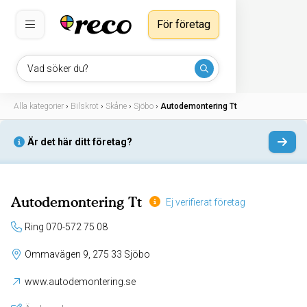
För företag
Vad söker du?
Alla kategorier
›
Bilskrot
›
Skåne
›
Sjöbo
›
Autodemontering Tt
Är det här ditt företag?
Autodemontering Tt
Ej verifierat företag
Ring 070-572 75 08
Ommavägen 9, 275 33 Sjöbo
www.autodemontering.se