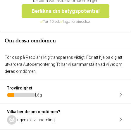
beräkna vad aktuella omdömen ger.
Beräkna din betygspotential
Tar 10 sek
Inga förbindelser
Om dessa omdömen
För oss på Reco är riktig transparens viktigt. För att hjälpa dig att
utvärdera Autodemontering Tt har vi sammanställt vad vi vet om
deras omdömen
Trovärdighet
Låg
Vilka ber de om omdömen?
Ingen aktiv insamling