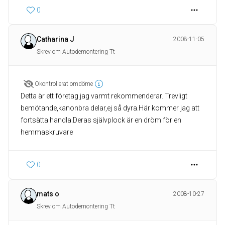
0
Catharina J
2008-11-05
Skrev om Autodemontering Tt
Okontrollerat omdöme
Detta är ett företag jag varmt rekommenderar. Trevligt
bemötande,kanonbra delar,ej så dyra.Här kommer jag att
fortsätta handla.Deras självplock är en dröm för en
hemmaskruvare
0
mats o
2008-10-27
Skrev om Autodemontering Tt