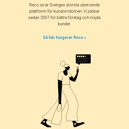
Betyg & tidpunkt:
Reco.se är Sveriges största oberoende
Alla
365 dagar
90 dagar
30 dagar
plattform för kundomdömen. Vi jobbar
sedan 2007 för bättre företag och nöjda
50%
kunder.
0%
0%
Så här fungerar Reco »
0%
50%