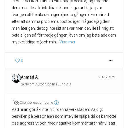
Problemet kom tillbaka efter några veckor, jag frågade
dem men de ville inte fixa det under garantin, jag var
tvungen att betala dem igen (andra gången). En månad
efter att samma problem uppstod igen frågade jag dem
men återigen, de tog inte sitt ansvar men de ville få mig att
betala igen så för tredje gången, även om jag betalade dem
mycket tidigare (och min
... 
Visa mer
0
Ahmad A
2023-02-23
Skrev om Autogruppen i Lund AB
Okontrollerat omdöme
Vad ni än gör åk inte in till denna verkstaden. Väldigt
besviken på personalen som inte ville hjälpa då de bemötte
oss aggressivt och med negativa kommentarer när vi satt