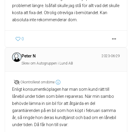
problemet längre. Isåfall skulle jag stå för allt vad det skulle
kosta att fixa det. Otrolig otrevliga i bemötandet. Kan
absoluta inte rekommenderar dom.
0
Peter N
2023-06-29
Skrev om Autogruppen i Lund AB
Okontrollerat omdöme
Enligt konsumentköplagen har man som kund rätt till
lånebil under tiden som bilen repareras. När min sambo
behövde lämna in sin bil för att åtgärda en del
garantiärenden på en bil som hon köpt i februari samma
år, så ringde hon deras kundtjänst och bad om en lånebil
under tiden. Då får hon till svar: