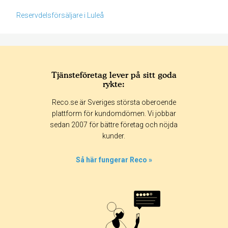
Reservdelsförsäljare i Luleå
Tjänsteföretag lever på sitt goda
rykte:
Betyg & tidpunkt:
Reco.se är Sveriges största oberoende
Alla
365 dagar
90 dagar
30 dagar
plattform för kundomdömen. Vi jobbar
sedan 2007 för bättre företag och nöjda
17%
kunder.
8%
0%
Så här fungerar Reco »
8%
67%