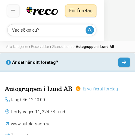
För företag
Vad söker du?
Alla kategorier
›
Reservdelar
›
Skåne
›
Lund
›
Autogruppen i Lund AB
Är det här ditt företag?
Autogruppen i Lund AB
Ej verifierat företag
Ring 046-12 40 00
Porfyrvägen 11, 224 78 Lund
www.autolarsson.se