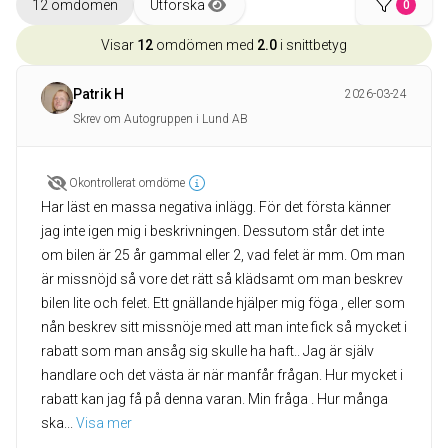
12 omdömen
Utforska
0
Visar
12
omdömen med
2.0
i snittbetyg
Patrik H
2026-03-24
Skrev om Autogruppen i Lund AB
Okontrollerat omdöme
Har läst en massa negativa inlägg. För det första känner
jag inte igen mig i beskrivningen. Dessutom står det inte
om bilen är 25 år gammal eller 2, vad felet är mm. Om man
är missnöjd så vore det rätt så klädsamt om man beskrev
bilen lite och felet. Ett gnällande hjälper mig föga , eller som
nån beskrev sitt missnöje med att man inte fick så mycket i
rabatt som man ansåg sig skulle ha haft.. Jag är själv
handlare och det västa är när manfår frågan. Hur mycket i
rabatt kan jag få på denna varan. Min fråga . Hur många
ska
... 
Visa mer