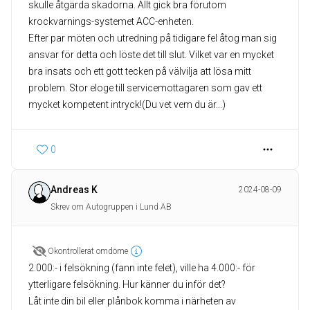
skulle åtgärda skadorna. Allt gick bra förutom
krockvarnings-systemet ACC-enheten.
Efter par möten och utredning på tidigare fel åtog man sig
ansvar för detta och löste det till slut. Vilket var en mycket
bra insats och ett gott tecken på välvilja att lösa mitt
problem. Stor eloge till servicemottagaren som gav ett
mycket kompetent intryck!(Du vet vem du är...)
0
Andreas K
2024-08-09
Skrev om Autogruppen i Lund AB
Okontrollerat omdöme
2.000:- i felsökning (fann inte felet), ville ha 4.000:- för
ytterligare felsökning. Hur känner du inför det?
Låt inte din bil eller plånbok komma i närheten av