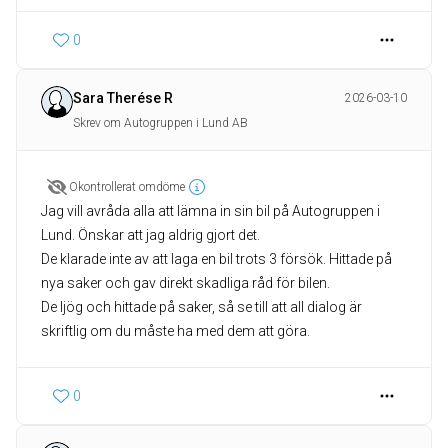
0
Sara Therése R
2026-03-10
Skrev om Autogruppen i Lund AB
Okontrollerat omdöme
Jag vill avråda alla att lämna in sin bil på Autogruppen i
Lund. Önskar att jag aldrig gjort det.
De klarade inte av att laga en bil trots 3 försök. Hittade på
nya saker och gav direkt skadliga råd för bilen.
De ljög och hittade på saker, så se till att all dialog är
skriftlig om du måste ha med dem att göra.
0