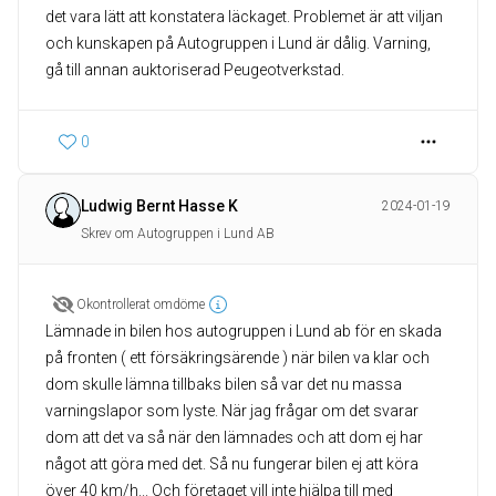
det vara lätt att konstatera läckaget. Problemet är att viljan
och kunskapen på Autogruppen i Lund är dålig. Varning,
gå till annan auktoriserad Peugeotverkstad.
0
Ludwig Bernt Hasse K
2024-01-19
Skrev om Autogruppen i Lund AB
Okontrollerat omdöme
Lämnade in bilen hos autogruppen i Lund ab för en skada
på fronten ( ett försäkringsärende ) när bilen va klar och
dom skulle lämna tillbaks bilen så var det nu massa
varningslapor som lyste. När jag frågar om det svarar
dom att det va så när den lämnades och att dom ej har
något att göra med det. Så nu fungerar bilen ej att köra
över 40 km/h... Och företaget vill inte hjälpa till med