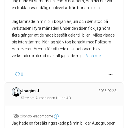
Jag hade ett samarbete genom Folksam, och det har varit
en fruktansvärt dålig upplevelse från början till slut.
Jag lämnade in min bil i början av juni och den stod på
verkstaden i fyra månader! Under den tiden fick jag höra
flera gånger att de hade beställt delar till bilen , vilket visade
sig inte stämma. När jag själv tog kontakt med Folksam
och leverantörerna för att reda ut situationen, blev
verkstaden irriterad över att jag lade mig
... 
Visa mer
0
Joaqim J
2025-09-23
Skrev om Autogruppen i Lund AB
Okontrollerat omdöme
Jag hade en försäkringsskada på min bil där Autogruppen