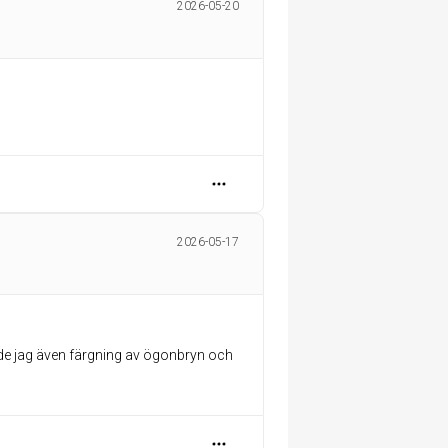
2026-05-20
2026-05-17
jorde jag även färgning av ögonbryn och