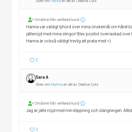
Skrev om
Hanna
en del av Creative Cuts
Omdöme från verifierad kund
Hanna var väldigt lyhörd över mina önskemål om håret båd
jättenöjd med mina slingor! Blev positivt överraskad över h
Hanna är också väldigt trevlig att prata med =)
0
Sara A
Skrev om
Martina
en del av Creative Cuts
Omdöme från verifierad kund
Jag är jätte nöjd med min klippning och slängningen. Alltid 
0