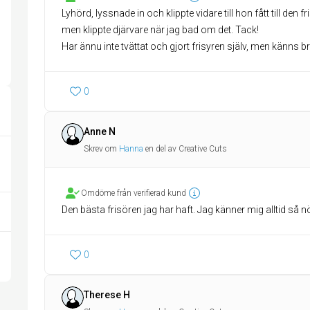
Lyhörd, lyssnade in och klippte vidare till hon fått till den 
men klippte djärvare när jag bad om det. Tack!
Har ännu inte tvättat och gjort frisyren själv, men känns br
0
Anne N
Skrev om
Hanna
en del av Creative Cuts
Omdöme från verifierad kund
Den bästa frisören jag har haft. Jag känner mig alltid så 
0
Therese H