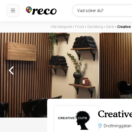
Vad söker du?
Alla kategorier
›
Frisör
›
Gävleborg
›
Gävle
›
Creative
Creativ