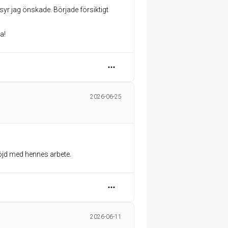
frisyr jag önskade. Började försiktigt
a!
2026-06-25
nöjd med hennes arbete.
2026-06-11