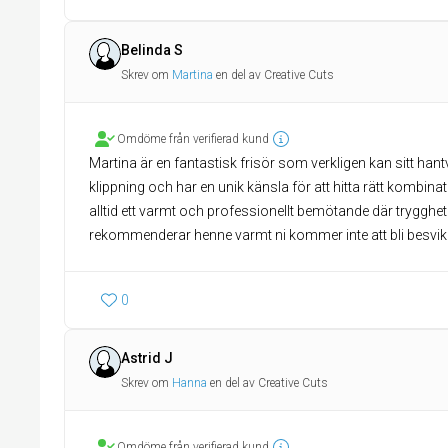
Belinda S
Skrev om
Martina
en del av Creative Cuts
Omdöme från verifierad kund
Martina är en fantastisk frisör som verkligen kan sitt han
klippning och har en unik känsla för att hitta rätt kombin
alltid ett varmt och professionellt bemötande där trygghe
rekommenderar henne varmt ni kommer inte att bli besvik
0
Astrid J
Skrev om
Hanna
en del av Creative Cuts
Omdöme från verifierad kund