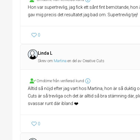
Hon var supertrevlig, jag fick ett sånt fint bemötande, hon 
gav mig precis det resultatet jag bad om. Supertrevlig tjej!
0
Linda L
Skrev om
Martina
en del av Creative Cuts
Omdöme från verifierad kund
Alltid så nöjd efter jag vart hos Martina, hon är så duktig
Cuts är så trevliga och det är alltid så bra stämning där,
svassar runt där ibland ❤️
0