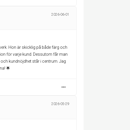
2026-06-01
tverk. Hon är skicklig på både färg och
ation för varje kund. Dessutom får man
t och kundnöjdhet står i centrum. Jag
na! 🌟
2026-05-29