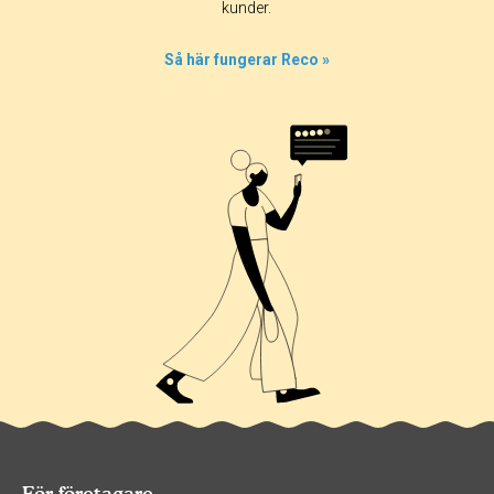
kunder.
0%
0%
Så här fungerar Reco »
50%
0%
För företagare