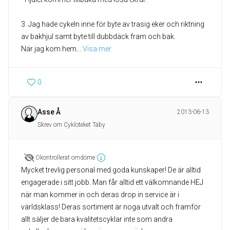
3. Jag hade cykeln inne för byte av trasig eker och riktning
av bakhjul samt byte till dubbdäck fram och bak.
När jag kom hem
... 
Visa mer
0
Asse Å
2013-06-13
Skrev om Cykloteket Täby
Okontrollerat omdöme
Mycket trevlig personal med goda kunskaper! De är alltid
engagerade i sitt jobb. Man får alltid ett välkomnande HEJ
när man kommer in och deras drop in service är i
världsklass! Deras sortiment är noga utvalt och framför
allt säljer de bara kvalitetscyklar inte som andra