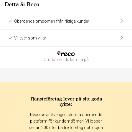
Detta är Reco
Oberoende omdömen från riktiga kunder
Vi lever som vi lär
Omdömen du kan lita på
Tjänsteföretag lever på sitt goda
rykte:
Betyg & tidpunkt:
Reco.se är Sveriges största oberoende
Alla
365 dagar
90 dagar
30 dagar
plattform för kundomdömen. Vi jobbar
sedan 2007 för bättre företag och nöjda
50%