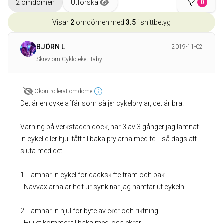
2 omdömen
Utforska
0
Visar
2
omdömen med
3.5
i snittbetyg
BJÖRN L
2019-11-02
Skrev om Cykloteket Täby
Okontrollerat omdöme
Det är en cykelaffär som säljer cykelprylar, det är bra.
Varning på verkstaden dock, har 3 av 3 gånger jag lämnat
in cykel eller hjul fått tillbaka prylarna med fel - så dags att
sluta med det.
1. Lämnar in cykel för däckskifte fram och bak.
- Navväxlarna är helt ur synk när jag hämtar ut cykeln.
2. Lämnar in hjul för byte av eker och riktning.
- Hjulet kommer tillbaka med lösa ekrar.