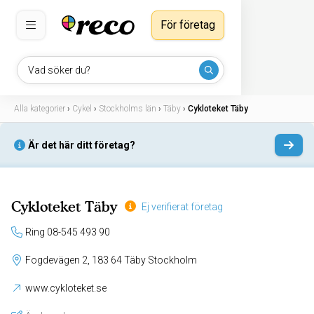
För företag
Vad söker du?
Alla kategorier
›
Cykel
›
Stockholms län
›
Täby
›
Cykloteket Täby
Är det här ditt företag?
Cykloteket Täby
Ej verifierat företag
Ring 08-545 493 90
Fogdevägen 2, 183 64 Täby Stockholm
www.cykloteket.se