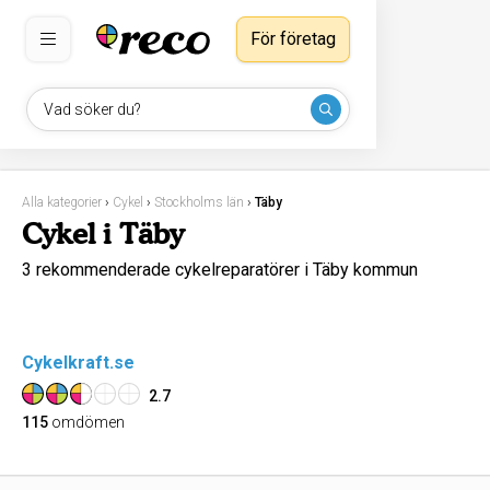
För företag
Vad söker du?
Alla kategorier
›
Cykel
›
Stockholms län
›
Täby
Cykel i Täby
3 rekommenderade cykelreparatörer i Täby kommun
Cykelkraft.se
2.7
115
omdömen