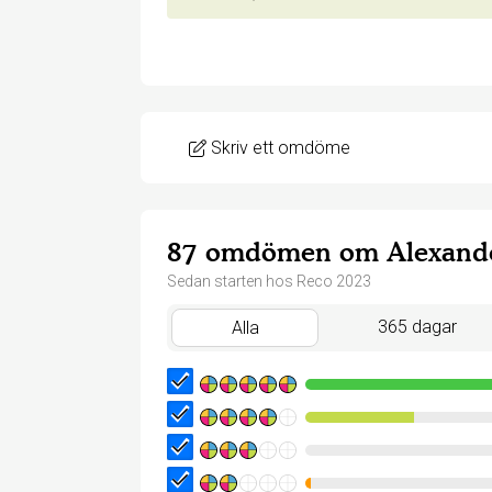
Skriv ett omdöme
87 omdömen om Alexande
Sedan starten hos Reco 2023
365 dagar
Alla