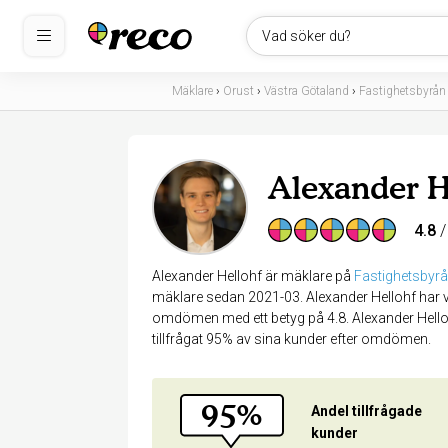
Vad söker du?
Mäklare
›
Orust
›
Västra Götaland
›
Fastighetsbyrån
Alexander H
4.8
/
Alexander Hellohf är mäklare på
Fastighetsbyrå
mäklare sedan 2021-03. Alexander Hellohf har v
omdömen med ett betyg på 4.8. Alexander Helloh
tillfrågat 95% av sina kunder efter omdömen.
95%
Andel tillfrågade
kunder