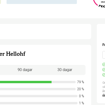
F
r Hellohf
90 dagar
30 dagar
79
%
Ge
sk
20
%
å
0
%
1
%