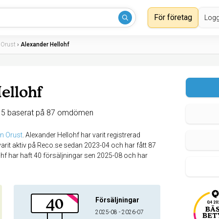
För företag
Logg
 Orust
›
Alexander Hellohf
ellohf
 5 baserat på 87 omdömen
n Orust
.
Alexander Hellohf har varit registrerad
arit aktiv på Reco.se sedan 2023-04 och har fått 87
f har haft 40 försäljningar sen 2025-08 och har
40
Försäljningar
2025-08 - 2026-07