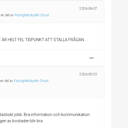
2026-06-07
 en del av
Fastighetsbyrån Orust
 ÄR HELT FEL TIDPUNKT ATT STÄLLA FRÅGAN.
2026-05-25
 en del av
Fastighetsbyrån Orust
antastiskt jobb. Bra information och kommunikation
ingen av bostaden blir bra