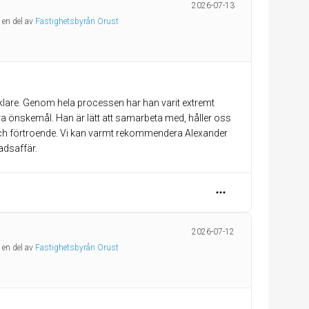
2026-07-13
 en del av
Fastighetsbyrån Orust
klare. Genom hela processen har han varit extremt
ra önskemål. Han är lätt att samarbeta med, håller oss
n och förtroende. Vi kan varmt rekommendera Alexander
tadsaffär.
2026-07-12
 en del av
Fastighetsbyrån Orust