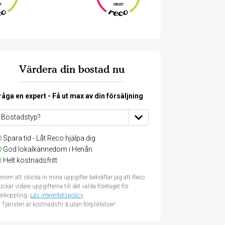
Värdera din bostad nu
råga en expert - Få ut max av din försäljning
Spara tid - Låt Reco hjälpa dig
God lokalkännedom i Henån
Helt kostnadsfritt
nom att skicka in mina uppgifter bekräftar jag att Reco
ickar vidare uppgifterna till det valda företaget för
terkoppling.
Läs integritetspolicy
.
Tjänsten är kostnadsfri & utan förpliktelser!