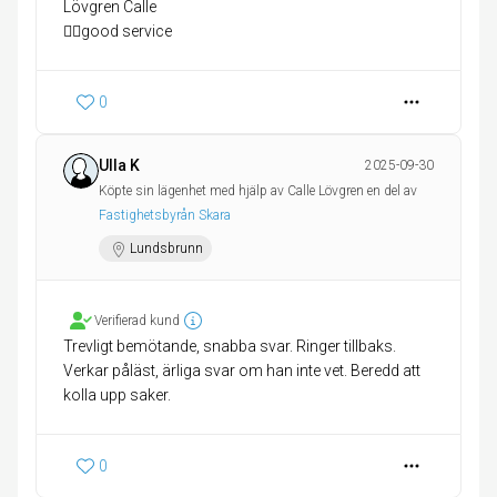
Lövgren Calle
👍🏻good service
0
Ulla K
2025-09-30
Köpte sin lägenhet med hjälp av Calle Lövgren en del av
Fastighetsbyrån Skara
Lundsbrunn
Verifierad kund
Trevligt bemötande, snabba svar. Ringer tillbaks.
Verkar påläst, ärliga svar om han inte vet. Beredd att
kolla upp saker.
0