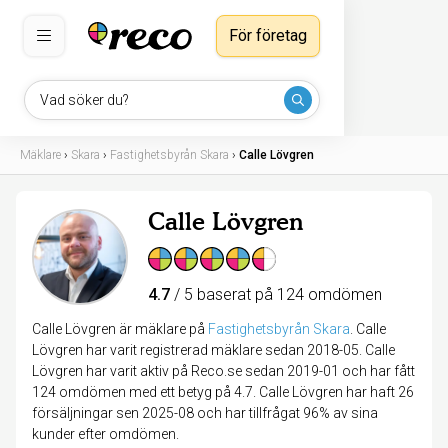
För företag
Vad söker du?
Mäklare
›
Skara
›
Fastighetsbyrån Skara
›
Calle Lövgren
Calle Lövgren
4.7
/ 5 baserat på 124 omdömen
Calle Lövgren är mäklare på
Fastighetsbyrån Skara
.
Calle
Lövgren har varit registrerad mäklare sedan 2018-05. Calle
Lövgren har varit aktiv på Reco.se sedan 2019-01 och har fått
124 omdömen med ett betyg på 4.7. Calle Lövgren har haft 26
försäljningar sen 2025-08 och har tillfrågat 96% av sina
kunder efter omdömen.