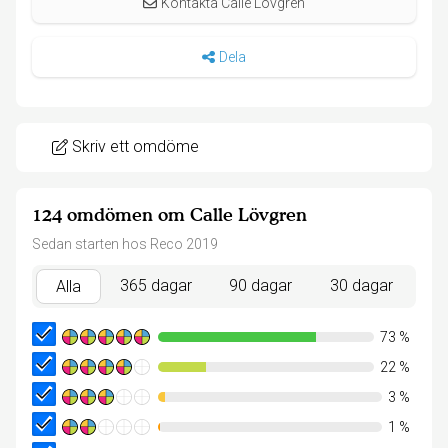
Kontakta Calle Lövgren
Dela
Skriv ett omdöme
124 omdömen om Calle Lövgren
Sedan starten hos Reco 2019
365 dagar
90 dagar
30 dagar
Alla
73
%
22
%
3
%
1
%