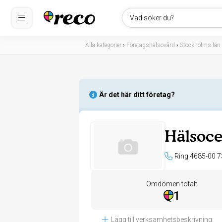
Vad söker du?
Alla kategorier
›
Företagshälsovård
›
Stockholms län
Är det här ditt företag?
Hälsoce
Ring 4685-00 7
Omdömen totalt
1
Lägg till verksamhetsbeskrivning