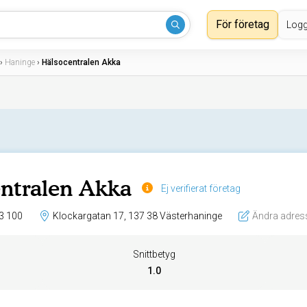
För företag
Logg
›
Haninge
›
Hälsocentralen Akka
ntralen Akka
Ej verifierat företag
3 100
Klockargatan 17, 137 38 Västerhaninge
Ändra adres
Snittbetyg
1.0