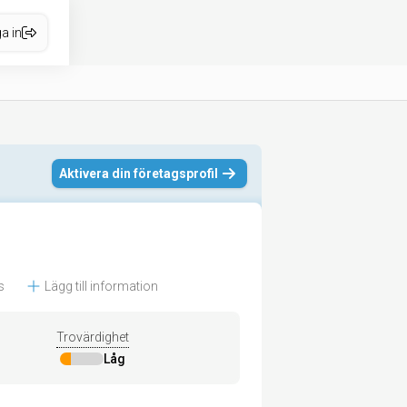
a in
Aktivera din företagsprofil
s
Lägg till information
Trovärdighet
Låg