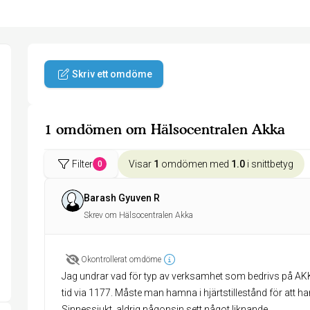
Skriv ett omdöme
1 omdömen om Hälsocentralen Akka
Filter
Visar
1
omdömen med
1.0
i snittbetyg
0
Barash Gyuven R
Skrev om Hälsocentralen Akka
Okontrollerat omdöme
Jag undrar vad för typ av verksamhet som bedrivs på AK
tid via 1177. Måste man hamna i hjärtstillestånd för att hamn
Sinnessjukt, aldrig någonsin sett något liknande.