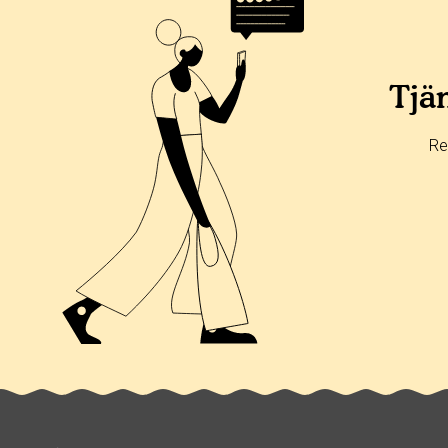
Alla
365 dagar
90 dagar
30 dagar
0%
0%
Tjän
0%
0%
Re
100%