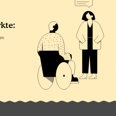
ykte:
en.