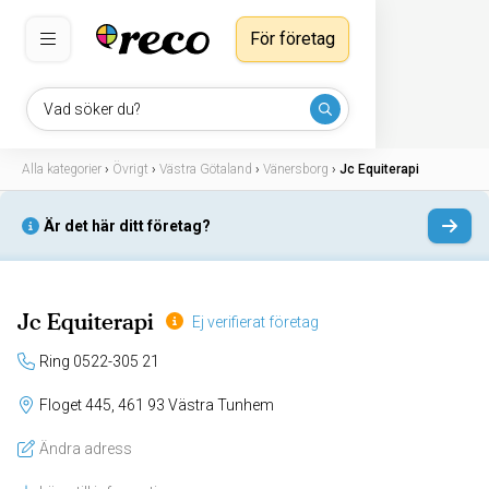
För företag
Vad söker du?
Alla kategorier
›
Övrigt
›
Västra Götaland
›
Vänersborg
›
Jc Equiterapi
Är det här ditt företag?
Jc Equiterapi
Ej verifierat företag
Ring 0522-305 21
Floget 445, 461 93 Västra Tunhem
Ändra adress