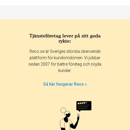
Tjänsteföretag lever på sitt goda
rykte:
Betyg & tidpunkt:
Reco.se är Sveriges största oberoende
Alla
365 dagar
90 dagar
30 dagar
plattform för kundomdömen. Vi jobbar
sedan 2007 för bättre företag och nöjda
100%
kunder.
0%
0%
Så här fungerar Reco »
0%
0%