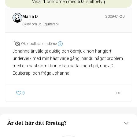
Visar
1
omdömen med
5.0
i snittbetyg
Maria D
2009-01-20
Skrev om Jc Equiterapi
Okontrollerat omdöme
Johanna är väldigt duktig och ödmjuk, hon har gjort
underverk med min häst varje gång. har du något problem
med din häst som du inte kan sätta fingret på, ring JC
Equiterapi och fråga Johanna.
0
Är det här ditt företag?