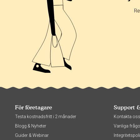
0%
Re
0%
För företagare
Support 
Testa kostnadsfritt i 2 månader
Kontakta os
Blogg & Nyheter
Vanliga frågo
Guider & Webinar
Integritetsp