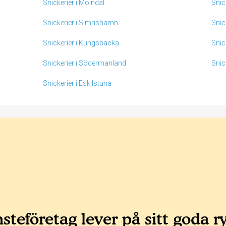
Snickerier i Mölndal
Snic
Snickerier i Simrishamn
Snick
Snickerier i Kungsbacka
Snic
Snickerier i Södermanland
Snic
Snickerier i Eskilstuna
steföretag lever på sitt goda r