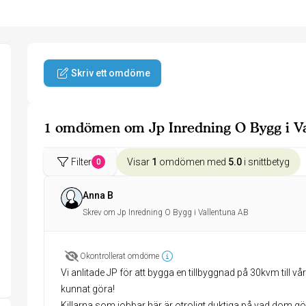
Skriv ett omdöme
1 omdömen om Jp Inredning O Bygg i V
Filter
Visar
1
omdömen med
5.0
i snittbetyg
0
Anna B
Skrev om Jp Inredning O Bygg i Vallentuna AB
Okontrollerat omdöme
Vi anlitade JP för att bygga en tillbyggnad på 30kvm till vå
kunnat göra!
Killarna som jobbar här är otroligt duktiga på vad dom gör