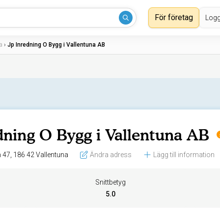
För företag
Logg
a
›
Jp Inredning O Bygg i Vallentuna AB
dning O Bygg i Vallentuna AB
Lagmansvägen 47, 186 42 Vallentuna
Ändra adress
Lägg till information
Snittbetyg
5.0