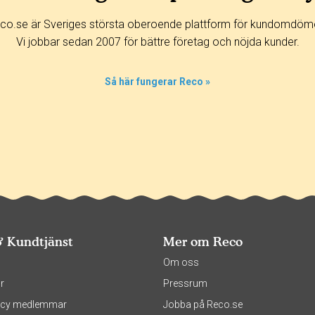
co.se är Sveriges största oberoende plattform för kundomdöm
Vi jobbar sedan 2007 för bättre företag och nöjda kunder.
Så här fungerar Reco »
& Kundtjänst
Mer om Reco
s
Om oss
r
Pressrum
olicy medlemmar
Jobba på Reco.se