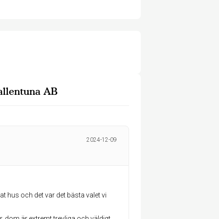
allentuna AB
2024-12-09
rat hus och det var det bästa valet vi
, dom är extremt trevliga och väldigt