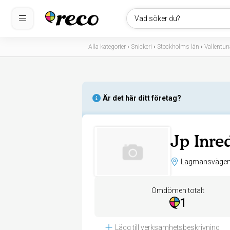
Vad söker du?
Alla kategorier
›
Snickeri
›
Stockholms län
›
Vallentun
Är det här ditt företag?
Jp Inre
Omdömen totalt
1
Lägg till verksamhetsbeskrivning