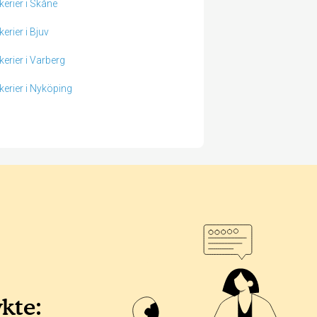
kerier i Skåne
erier i Bjuv
kerier i Varberg
kerier i Nyköping
ykte: