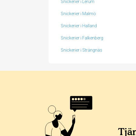
Snickerier i Lerum
Snickerier i Malmö
Snickerier i Halland
Snickerier i Falkenberg
Snickerier i Strängnäs
Betyg & tidpunkt:
Alla
365 dagar
90 dagar
30 dagar
100%
0%
Tjän
0%