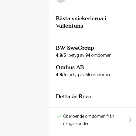
Bästa snickerierna i
Vallentuna
BW SweGroup
4.8/5
i betyg av
94
omdömen
Omhus AB
4.8/5
i betyg av
55
omdömen
Detta är Reco
Oberoende omdömen från
riktiga kunder