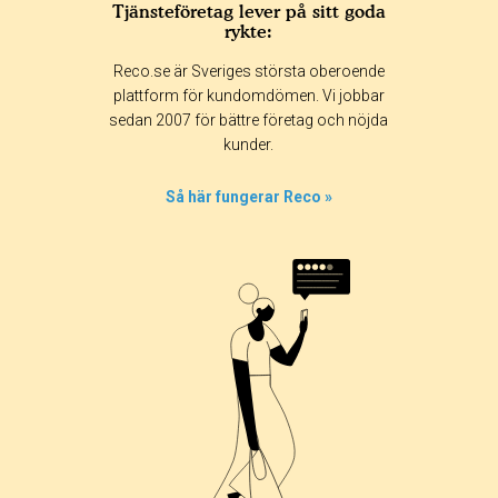
Tjänsteföretag lever på sitt goda
rykte:
Betyg & tidpunkt:
Reco.se är Sveriges största oberoende
Alla
365 dagar
90 dagar
30 dagar
plattform för kundomdömen. Vi jobbar
sedan 2007 för bättre företag och nöjda
100%
kunder.
0%
0%
Så här fungerar Reco »
0%
0%