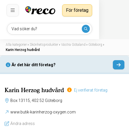
För företag
Vad söker du?
Alla kategorier
›
Skönhetsprodukter
›
Västra Götaland
›
Göteborg
›
Karin Herzog hudvård
Är det här ditt företag?
Karin Herzog hudvård
Ej verifierat företag
Box 13115, 402 52 Göteborg
www.butik-karinherzog-oxygen.com
Ändra adress