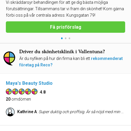
Vi skräddarsyr behandlingen för att ge dig bästa möjliga
förutsättningar. Tillsammans tar vi fram din skönhet! Kom gärna
förbi oss på vår centrala adress: Kungsgatan 79!
Få prisförslag
•
•
•
Driver du skönhetsklinik i Vallentuna?
Är du nyfiken på hur din firma kan bli ett
rekommenderat
företag på Reco?
Maya's Beauty Studio
4.8
20
omdömen
Kathrine A
:
Super duktig och proffsig. Är så nöjd med min behandling och resultatet av mina nya ögonbryn. Kan varmt rekommendera Maya på alla vis. Mvh Kathrine