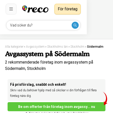
För företag
Vad söker du?
Alla kategorier
›
Avgassystem
›
Stockholms län
›
Stockholm
›
Södermalm
Avgassystem på Södermalm
2 rekommenderade företag inom avgassystem på
Södermalm, Stockholm
Få prisförslag, snabbt och enkelt!
Skriv vad du behöver hjälp med så skickar vi din förfrågan till flera
företag nära dig.
Be om offerter från företag inom avgassy... nu