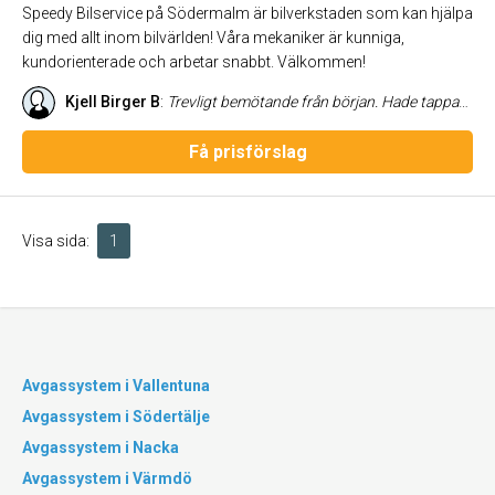
Speedy Bilservice på Södermalm är bilverkstaden som kan hjälpa
dig med allt inom bilvärlden! Våra mekaniker är kunniga,
kundorienterade och arbetar snabbt. Välkommen!
Kjell Birger B
:
Trevligt bemötande från början. Hade tappat avgasröret men blev mottagen direkt trots proppfull verkstad. Supersnabbt jobb. Bra pris! Kommer rekommendera!
Få prisförslag
Visa sida:
1
Avgassystem i Vallentuna
Avgassystem i Södertälje
Avgassystem i Nacka
Avgassystem i Värmdö