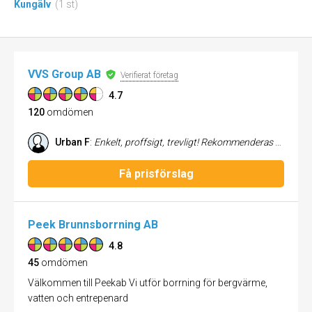
Kungälv
(1 st)
VVS Group AB
Verifierat företag
4.7
120
omdömen
Urban F
:
Enkelt, proffsigt, trevligt! Rekommenderas starkt!
Få prisförslag
Peek Brunnsborrning AB
4.8
45
omdömen
Välkommen till Peekab Vi utför borrning för bergvärme,
vatten och entrepenard