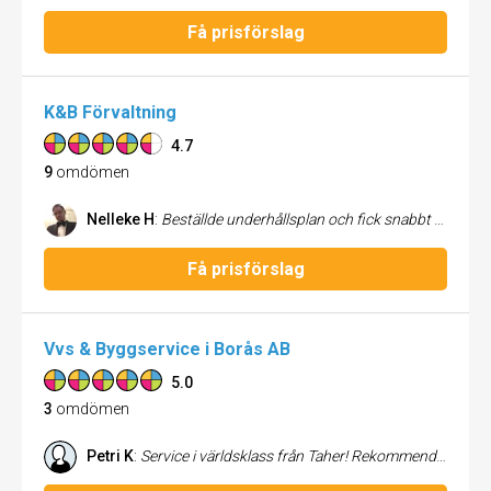
Få prisförslag
K&B Förvaltning
4.7
9
omdömen
Nelleke H
:
Beställde underhållsplan och fick snabbt och trevligt bemötande!
Få prisförslag
Vvs & Byggservice i Borås AB
5.0
3
omdömen
Petri K
:
Service i världsklass från Taher! Rekommenderas varmt :)