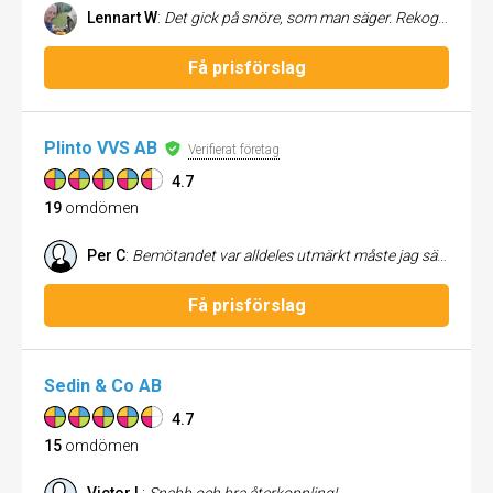
Lennart W
:
Det gick på snöre, som man säger. Rekognoscering i god tid innan. Utrustningen började ställas upp dagen före och sedan start direkt på morgonen. 200 m klara på em, varefter allt ”dukades av” igen. Dagen efter kom en kille och en tjej och monterade slangen. Vid borrningen hade vi diskuterat och beslutat att använda en extra skyddad slang i det (av bl a mig) grävda diket, Budskapet hade gått vidare och en sådan slang fanns alltså med vid operation slangläggning. Som sagt, ett väldigt smidigt genomförande! Stort tack tilla inblandade! 👍😀
Få prisförslag
Plinto VVS AB
Verifierat företag
4.7
19
omdömen
Per C
:
Bemötandet var alldeles utmärkt måste jag säga. Mina förväntningar uppfylldes. Jag är nöjd med Plinto VVS. Jag fick en ny toalettstol installerad i en gammal kontext. Hoppas kunna fortsätta med andra uppdrag hos oss.
Få prisförslag
Sedin & Co AB
4.7
15
omdömen