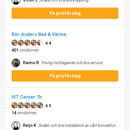
Victor L
:
Snabb och bra återkoppling!
Få prisförslag
Rör-Anders Bad & Värme
4.4
401
omdömen
Raimo R
:
Trevlig mottagande och bra service
Få prisförslag
IVT Center 7h
4.9
14
omdömen
Reijo K
:
Snabb och bra installation av vårt konvektorelement.