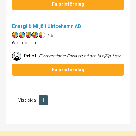
Få prisförslag
Energi & Miljö i Ulricehamn AB
4.5
6
omdömen
Pelle L
:
El reparationer Enkla att nå och få hjälp. Löser våra problem som uppstår
Få prisförslag
Visa sida:
1