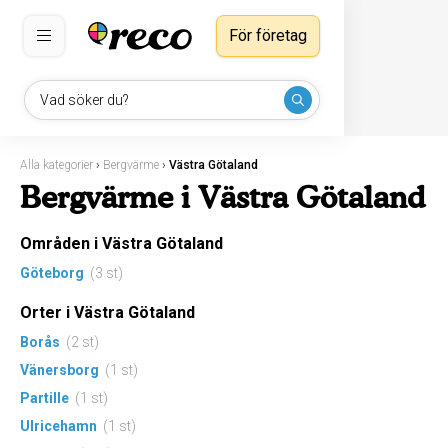
För företag
Vad söker du?
Alla kategorier
›
Bergvärme
›
Västra Götaland
Bergvärme i Västra Götaland
Områden i Västra Götaland
Göteborg
(3 st)
Orter i Västra Götaland
Borås
(2 st)
Vänersborg
(1 st)
Partille
(1 st)
Ulricehamn
(1 st)