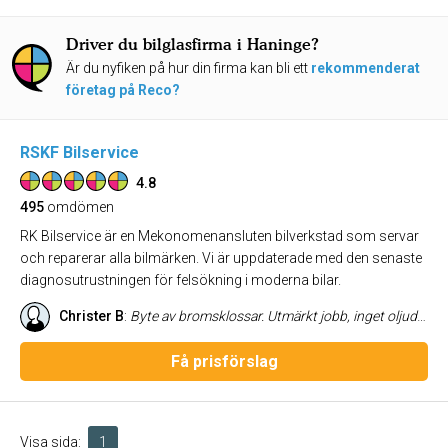
Driver du bilglasfirma i Haninge?
Är du nyfiken på hur din firma kan bli ett
rekommenderat
företag på Reco?
RSKF Bilservice
4.8
495
omdömen
RK Bilservice är en Mekonomenansluten bilverkstad som servar
och reparerar alla bilmärken. Vi är uppdaterade med den senaste
diagnosutrustningen för felsökning i moderna bilar.
Christer B
:
Byte av bromsklossar. Utmärkt jobb, inget oljud ligger ej på. Roger och Krister alltid trevliga mot mig. Pris helt ok.
Få prisförslag
Visa sida:
1